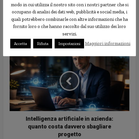
più antiche che sono state tramandate da una generazione
modo in cui utilizza il nostro sito con i nostri partner che si
all’altra possono ancora avere piccole quantità di amianto
“,
nota
occupano di analisi dei dati web, pubblicità e social media, i
Asbestos.com.
quali potrebbero combinarle con altre informazioni che ha
fornito loro o che hanno raccolto dal suo utilizzo dei loro
servizi.
amianto
decorazioni
natale
rischio
Maggiori informazioni
Accetta
Rifiuta
Impostazioni
Intelligenza artificiale in azienda:
quanto costa davvero sbagliare
progetto