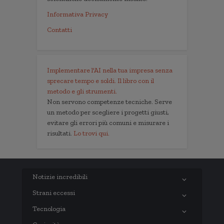
Informativa Privacy
Contatti
Implementare l'AI nella tua impresa senza
sprecare tempo e soldi. Il libro con il
metodo e gli strumenti.
Non servono competenze tecniche. Serve
un metodo per scegliere i progetti giusti,
evitare gli errori più comuni e misurare i
risultati.
Lo trovi qui.
Notizie incredibili
Strani eccessi
Tecnologia