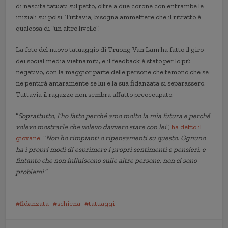
di nascita tatuati sul petto, oltre a due corone con entrambe le
iniziali sui polsi. Tuttavia, bisogna ammettere che il ritratto è
qualcosa di “un altro livello”.
La foto del nuovo tatuaggio di Truong Van Lam ha fatto il giro
dei social media vietnamiti, e il feedback è stato per lo più
negativo, con la maggior parte delle persone che temono che se
ne pentirà amaramente se lui e la sua fidanzata si separassero.
Tuttavia il ragazzo non sembra affatto preoccupato.
“
Soprattutto, l’ho fatto perché amo molto la mia futura e perché
volevo mostrarle che volevo davvero stare con lei
“,
ha detto il
giovane
. “
Non ho rimpianti o ripensamenti su questo. Ognuno
ha i propri modi di esprimere i propri sentimenti e pensieri, e
fintanto che non influiscono sulle altre persone, non ci sono
problemi
“.
fidanzata
schiena
tatuaggi