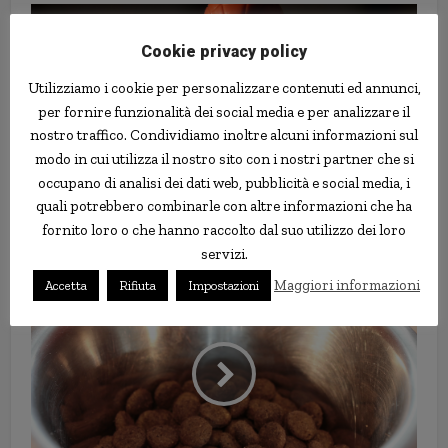
Cookie privacy policy
Utilizziamo i cookie per personalizzare contenuti ed annunci,
per fornire funzionalità dei social media e per analizzare il
nostro traffico. Condividiamo inoltre alcuni informazioni sul
modo in cui utilizza il nostro sito con i nostri partner che si
occupano di analisi dei dati web, pubblicità e social media, i
quali potrebbero combinarle con altre informazioni che ha
L’Uomo Ragno indonesiano, che
fornito loro o che hanno raccolto dal suo utilizzo dei loro
combatte la sporcizia e la plastica
servizi.
Maggiori informazioni
Accetta
Rifiuta
Impostazioni