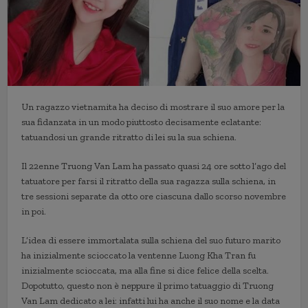
Un ragazzo vietnamita ha deciso di mostrare il suo amore per la
sua fidanzata in un modo piuttosto decisamente eclatante:
tatuandosi un grande ritratto di lei su la sua schiena.
Il 22enne Truong Van Lam ha passato quasi 24 ore sotto l’ago del
tatuatore per farsi il ritratto della sua ragazza sulla schiena, in
tre sessioni separate da otto ore ciascuna dallo scorso novembre
in poi.
L’idea di essere immortalata sulla schiena del suo futuro marito
ha inizialmente scioccato la ventenne Luong Kha Tran fu
inizialmente scioccata, ma alla fine si dice felice della scelta.
Dopotutto, questo non è neppure il primo tatuaggio di Truong
Van Lam dedicato a lei: infatti lui ha anche il suo nome e la data