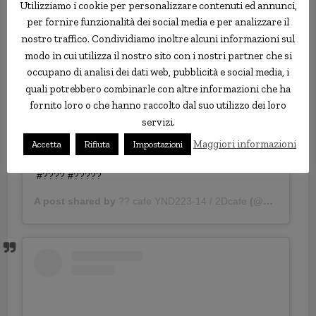
Utilizziamo i cookie per personalizzare contenuti ed annunci,
per fornire funzionalità dei social media e per analizzare il
nostro traffico. Condividiamo inoltre alcuni informazioni sul
modo in cui utilizza il nostro sito con i nostri partner che si
#repost @saisailove . – 3D cafe? . . .
occupano di analisi dei dati web, pubblicità e social media, i
#follow#instagood#??
quali potrebbero combinarle con altre informazioni che ha
#followforfollow#follow4follow#instame
fornito loro o che hanno raccolto dal suo utilizzo dei loro
#me#myself#girls#hkig#followme#20180626#likeforf
servizi.
ollow#today#photoshop#vsco#shot#special#insta#ko
Maggiori informazioni
Accetta
Rifiuta
Impostazioni
rea#holidayselfie . – #?????239_20 #???? #???
#???? #?????
A post shared by
?? cafe YND223-14 / 2Dcafe
(@ynd239.20_cafe) on