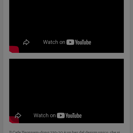
Il Cafe Yeonnam-dong 239-20 è un bar dal design unico, che si