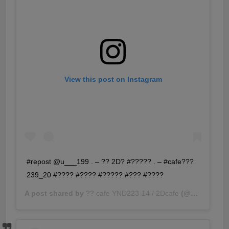
View this post on Instagram
#repost @u___199 . – ?? 2D? #????? . – #cafe???
239_20 #???? #???? #????? #??? #????
A post shared by
?? cafe YND223-14 / 2Dcafe
(@ynd239.20_cafe) on