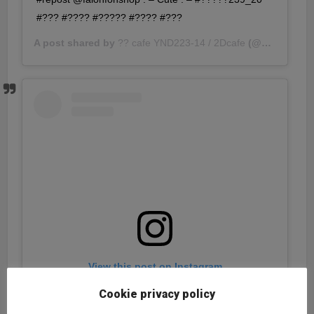
#??? #???? #????? #???? #???
A post shared by
?? cafe YND223-14 / 2Dcafe
(@ynd239.20_cafe) on
View this post on Instagram
Cookie privacy policy