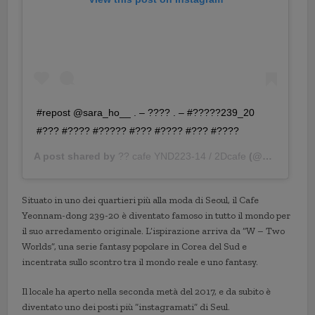
#repost @sara_ho__ . – ???? . – #?????239_20
#??? #???? #????? #??? #???? #??? #????
A post shared by
?? cafe YND223-14 / 2Dcafe
(@ynd239.20_cafe) on
Situato in uno dei quartieri più alla moda di Seoul, il Cafe
Yeonnam-dong 239-20 è diventato famoso in tutto il mondo per
il suo arredamento originale. L’ispirazione arriva da “W – Two
Worlds”, una serie fantasy popolare in Corea del Sud e
incentrata sullo scontro tra il mondo reale e uno fantasy.
Il locale ha aperto nella seconda metà del 2017, e da subito è
diventato uno dei posti più “instagramati” di Seul.