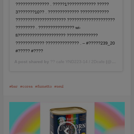
?????????????? . ?????1???????????? ?????
3???????10?? . ????????????? ????????????
????????????????????? ????????????????????
???????? . ??????????????? wi-
fi???????????????????? ?????????????
???????????? ?????????????? . – #?????239_20
#????? #????
A post shared by
?? cafe YND223-14 / 2Dcafe
(@ynd239.20_cafe) on
bar
corea
fumetto
seul