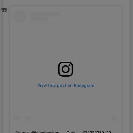
View this post on Instagram
#repost @falonfonshop . – Cute . – #?????239_20