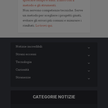
sprecare tempo e soldi. Il libro con il
metodo e gli strumenti.
Non servono competenze tecniche. Serve
un metodo per scegliere i progetti giusti,
evitare gli errori più comuni e misurare i
risultati.
Lo trovi qui.
Notizie incredibili
Strani eccessi
Tecnologia
Curiosità
Stranezze
CATEGORIE NOTIZIE