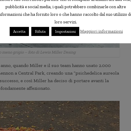
pubblicità e social media, i quali potrebbero combinarle con altre
nformazioni che ha fornito loro o che hanno raccolto dal suo utilizzo d
loro servizi.
Maggiori informazioni
Accetta
Rifiuta
Impostazioni
o meno grigio – foto di Lewis Miller Desing
so anno, quando Miller e il suo team hanno usato 2.000
Lennon a Central Park, creando una “psichedelica aureola
 successo, e così Miller ha deciso di portare avanti la
ofondamente affezionato.