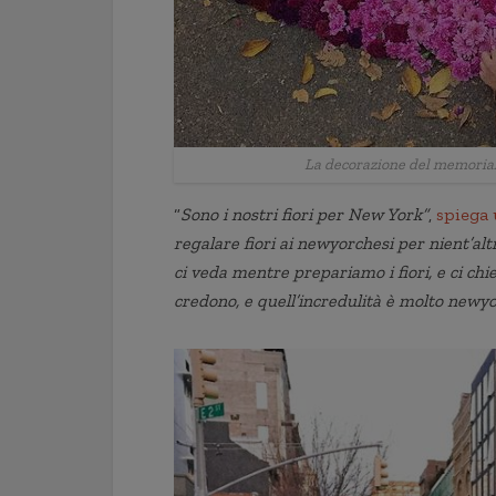
La decorazione del memorial
“
Sono i nostri fiori per New York”
,
spiega 
regalare fiori ai newyorchesi per nient’alt
ci veda mentre prepariamo i fiori, e ci chi
credono, e quell’incredulità è molto newyo