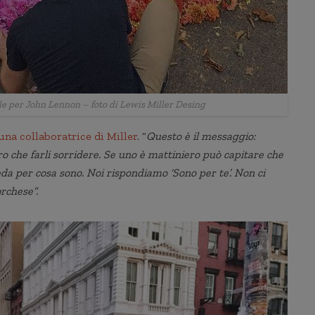
e per John Lennon – foto di Lewis Miller Desing
una collaboratrice di Miller
. “
Questo è il messaggio:
ro che farli sorridere. Se uno è mattiniero può capitare che
eda per cosa sono. Noi rispondiamo ‘Sono per te’. Non ci
rchese”.