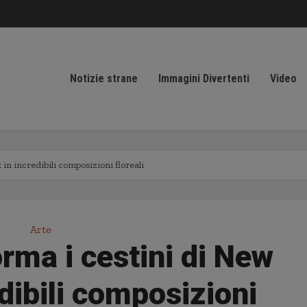
Notizie strane
Immagini Divertenti
Video
 in incredibili composizioni floreali
Arte
orma i cestini di New
dibili composizioni