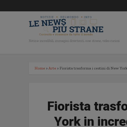
Notizie incredibili, immagini divertenti, cose strane, video curiosi
Home
»
Arte
»
Fiorista trasforma i cestini di New York
Fiorista trasf
York in incre