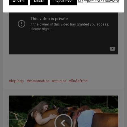
Maggiori informazioni
Accetta
Rifiuta
Impostazioni
hip-hop.
matematica
musica
Sudafrica