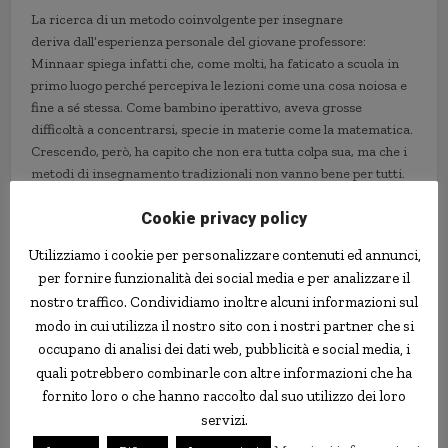
La ricerca di un metodo coinvolgente per insegnare
deriva dall’esperienza personale del giovane professore:
Minnaar spiega infatti che, come molti, ha faticato a scuola in
primo luogo perché percepiva le lezioni come una cosa noiosa e
fine a sé stessa. Come bambino iperattivo, aveva grosse
difficoltà a concentrarsi, specie in materie come la matematica.
Crescendo, però, ha capito che non era tutta colpa sua, ma che i
metodi di insegnamento tradizionali non vanno bene per tutti.
Per questo motivo, quando è stato il suo turno di salire in
cattedra, ha deciso che voleva trovare un metodo più
Cookie privacy policy
coinvolgente per i ragazzi.
Utilizziamo i cookie per personalizzare contenuti ed annunci,
per fornire funzionalità dei social media e per analizzare il
“
I metodi di insegnamento tradizionali vanno bene solo per chi
nostro traffico. Condividiamo inoltre alcuni informazioni sul
apprende leggendo, o in modo indipendente”,
ha spiegato
modo in cui utilizza il nostro sito con i nostri partner che si
Minnaar ai giornalisti
, “
Nella mia classe di seconda media ci
sono ragazzi che non sanno cosa si fa in quarta elementare. Con
occupano di analisi dei dati web, pubblicità e social media, i
il mio rap ho creato un metodo che raggiunge gli studenti
quali potrebbero combinarle con altre informazioni che ha
creativi, iperattivi o dislessici”
.
fornito loro o che hanno raccolto dal suo utilizzo dei loro
servizi.