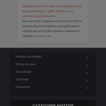
Implementare l'AI nella tua impresa senza
sprecare tempo e soldi. Il libro con il
metodo e gli strumenti.
Non servono competenze tecniche. Serve
un metodo per scegliere i progetti giusti,
evitare gli errori più comuni e misurare i
risultati.
Lo trovi qui.
Notizie incredibili
Strani eccessi
Tecnologia
Curiosità
Stranezze
CATEGORIE NOTIZIE