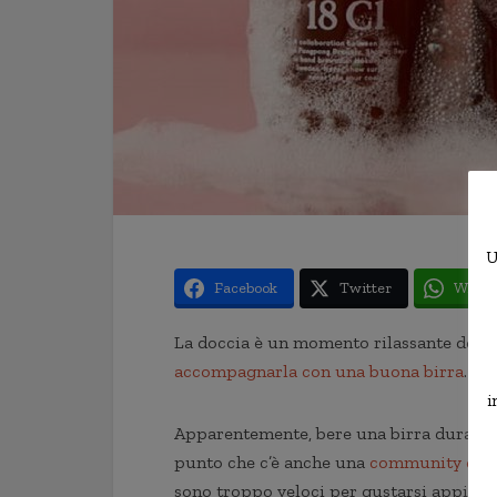
U
Facebook
Twitter
Whats
La doccia è un momento rilassante della g
accompagnarla con una buona birra
. Al
i
Apparentemente, bere una birra durante 
punto che c’è anche una
community di a
sono troppo veloci per gustarsi appieno 