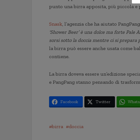
punto una birra apposita, più piccola e 
Snask
, l’agenzia che ha aiutato PangPang n
‘Shower Beer’ è una dolce ma forte Pale Al
sorsi sotto la doccia mentre ci si prepara 
la birra può essere anche usata come bal
contiene.
La birra doveva essere un’edizione specia
e PangPang stanno pensando di trasform
Facebook
Twitter
Whats
birra
doccia