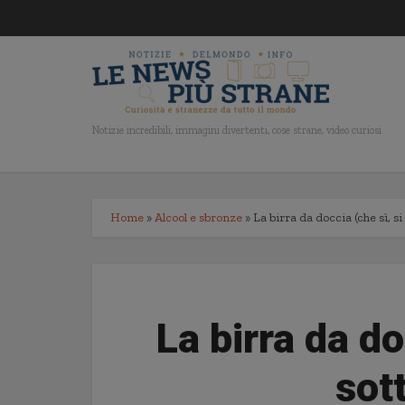
Notizie incredibili, immagini divertenti, cose strane, video curiosi
Home
»
Alcool e sbronze
»
La birra da doccia (che sì, si
La birra da do
sot