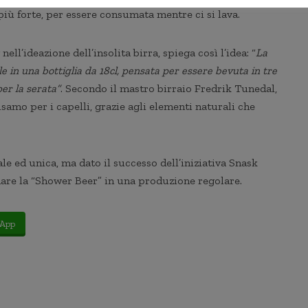
più forte, per essere consumata mentre ci si lava.
ell’ideazione dell’insolita birra, spiega così l’idea: “
La
e in una bottiglia da 18cl, pensata per essere bevuta in tre
per la serata”
. Secondo il mastro birraio Fredrik Tunedal,
samo per i capelli, grazie agli elementi naturali che
le ed unica, ma dato il successo dell’iniziativa Snask
are la “Shower Beer” in una produzione regolare.
App