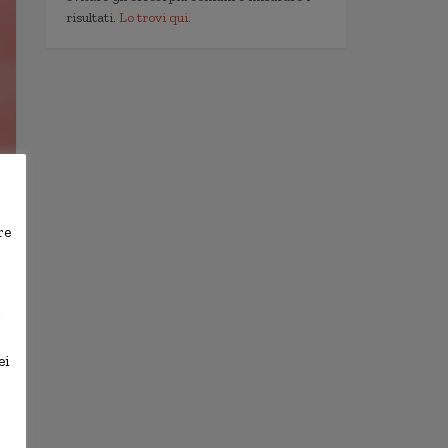
risultati.
Lo trovi qui.
re
,
ei