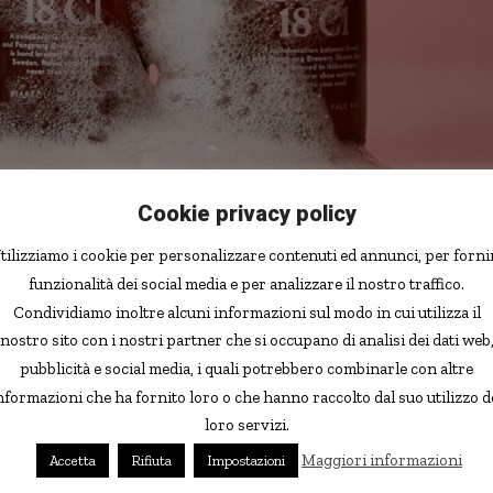
Cookie privacy policy
tilizziamo i cookie per personalizzare contenuti ed annunci, per forni
funzionalità dei social media e per analizzare il nostro traffico.
App
Condividiamo inoltre alcuni informazioni sul modo in cui utilizza il
iornata, e per renderlo ancora più rilassante l’ideale è
nostro sito con i nostri partner che si occupano di analisi dei dati web
meno questa è l’idea di un birrificio svedese.
pubblicità e social media, i quali potrebbero combinarle con altre
nformazioni che ha fornito loro o che hanno raccolto dal suo utilizzo d
loro servizi.
la doccia è qualcosa che sembrano fare in molti (al
ppassionati
). Il problema però sarebbe che le docce
Maggiori informazioni
Accetta
Rifiuta
Impostazioni
una buona birra, e così il birrifico PangPang ha messo a