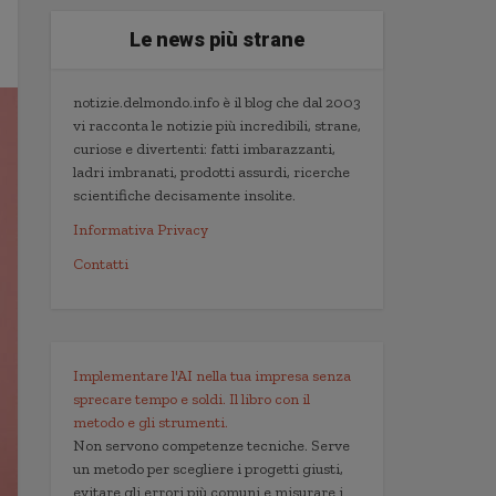
Le news più strane
notizie.delmondo.info è il blog che dal 2003
vi racconta le notizie più incredibili, strane,
curiose e divertenti: fatti imbarazzanti,
ladri imbranati, prodotti assurdi, ricerche
scientifiche decisamente insolite.
Informativa Privacy
Contatti
Implementare l'AI nella tua impresa senza
sprecare tempo e soldi. Il libro con il
metodo e gli strumenti.
Non servono competenze tecniche. Serve
un metodo per scegliere i progetti giusti,
evitare gli errori più comuni e misurare i