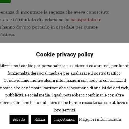
speranza di incontrare la ragazza che aveva conosciuto
tata si è rifiutato di andarsene ed
ha aspettato in
on hanno dovuto portarlo in ospedale per curare
’attesa.
aveva conosciuto la ventiseienne Zhang tramite un sito di
Cookie privacy policy
 scoccata la scintilla, almeno così pensava
re a trovare la ragazza, acquistando un biglietto per
tilizziamo i cookie per personalizzare contenuti ed annunci, per forni
o che Zhang sarebbe venuta a prenderlo. E quando non ha
funzionalità dei social media e per analizzare il nostro traffico.
ell’attesa, finché non è stato necessario sottoporlo a cure
Condividiamo inoltre alcuni informazioni sul modo in cui utilizza il
nostro sito con i nostri partner che si occupano di analisi dei dati web
pubblicità e social media, i quali potrebbero combinarle con altre
nformazioni che ha fornito loro o che hanno raccolto dal suo utilizzo d
rta dai giornalisti, che la hanno raggiunta e le hanno
loro servizi.
a in aeroporto: Zhang ha spiegato che era convinta che
 non fosse veramente venuto in Cina a trovarla. Secondo
Maggiori informazioni
Accetta
Rifiuta
Impostazioni
liaco come descriveva l’uomo, ed ha definto