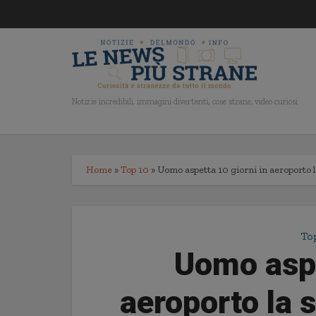
Notizie incredibili, immagini divertenti, cose strane, video curiosi
Home
»
Top 10
»
Uomo aspetta 10 giorni in aeroporto l
To
Uomo aspe
aeroporto la s