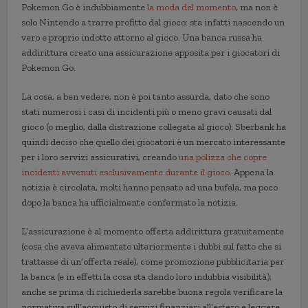
Pokemon Go è indubbiamente
la moda del momento
, ma non è
solo Nintendo a trarre profitto dal gioco: sta infatti nascendo un
vero e proprio indotto attorno al gioco. Una banca russa ha
addirittura creato una assicurazione apposita per i giocatori di
Pokemon Go.
La cosa, a ben vedere, non è poi tanto assurda, dato che sono
stati numerosi i casi di incidenti più o meno gravi causati dal
gioco (o meglio, dalla distrazione collegata al gioco): Sberbank ha
quindi deciso che quello dei giocatori è un mercato interessante
per i loro servizi assicurativi, creando
una polizza che copre
incidenti avvenuti esclusivamente durante il gioco
. Appena la
notizia è circolata, molti hanno pensato ad una bufala, ma poco
dopo la banca ha ufficialmente confermato la notizia.
L’assicurazione è al momento offerta addirittura gratuitamente
(cosa che aveva alimentato ulteriormente i dubbi sul fatto che si
trattasse di un’offerta reale), come promozione pubblicitaria per
la banca (e in effetti la cosa sta dando loro indubbia visibilità),
anche se prima di richiederla sarebbe buona regola verificare la
normativa sull’acquisto di servizi finanziari all’estero e leggere