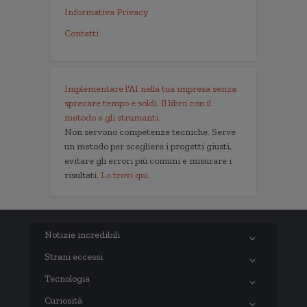
Informativa Privacy
Contatti
Implementare l'AI nella tua impresa senza
sprecare tempo e soldi. Il libro con il
metodo e gli strumenti.
Non servono competenze tecniche. Serve
un metodo per scegliere i progetti giusti,
evitare gli errori più comuni e misurare i
risultati.
Lo trovi qui.
Notizie incredibili
Strani eccessi
Tecnologia
Curiosità