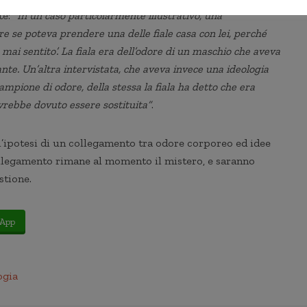
te:
“In un caso particolarmente illustrativo, una
e se poteva prendere una delle fiale casa con lei, perché
 mai sentito’. La fiala era dell’odore di un maschio che aveva
ante. Un’altra intervistata, che aveva invece una ideologia
ampione di odore, della stessa la fiala ha detto che era
vrebbe dovuto essere sostituita”
.
ipotesi di un collegamento tra odore corporeo ed idee
ollegamento rimane al momento il mistero, e saranno
stione.
App
ogia