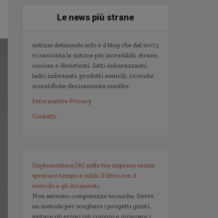
Le news più strane
notizie.delmondo.info è il blog che dal 2003
vi racconta le notizie più incredibili, strane,
curiose e divertenti: fatti imbarazzanti,
ladri imbranati, prodotti assurdi, ricerche
scientifiche decisamente insolite.
Informativa Privacy
Contatti
Implementare l'AI nella tua impresa senza
sprecare tempo e soldi. Il libro con il
metodo e gli strumenti.
Non servono competenze tecniche. Serve
un metodo per scegliere i progetti giusti,
evitare gli errori più comuni e misurare i