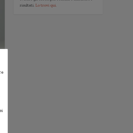
risultati.
Lo trovi qui.
re
,
ei