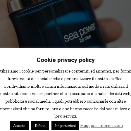
Cookie privacy policy
App
tilizziamo i cookie per personalizzare contenuti ed annunci, per forni
funzionalità dei social media e per analizzare il nostro traffico.
ico sarebbe collegato all’odore corporeo: dei ricercatori
Condividiamo inoltre alcuni informazioni sul modo in cui utilizza il
e University hanno infatti cercato di verificare
se possa
nostro sito con i nostri partner che si occupano di analisi dei dati web
l’odore di un liberista e un conservatore
. L’idea nasce dal
pubblicità e social media, i quali potrebbero combinarle con altre
attore che, assieme alla religione, accomuna maggiormente
nformazioni che ha fornito loro o che hanno raccolto dal suo utilizzo d
rtante nella scelta del partner.
loro servizi.
Maggiori informazioni
Accetta
Rifiuta
Impostazioni
 attratti da odori di persone con idee politiche simili,