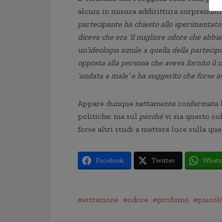
alcuni in misura addirittura sorprenden
partecipante ha chiesto allo sperimentator
diceva che era ‘il migliore odore che abbia
un’ideologia simile a quella della partecip
opposta alla persona che aveva fornito il c
‘andata a male’ e ha suggerito che forse a
Appare dunque nettamente confermata l’
politiche: ma sul
perché
vi sia questo c
forse altri studi a mettere luce sulla que
Facebook
Twitter
Whats
attrazione
odore
profumo
psicol