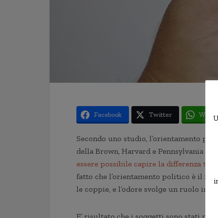
Facebook
Twitter
Whats
U
Secondo uno studio, l’orientamento polit
della Brown, Harvard e Pennsylvania Stat
essere possibile capire la differenza tra 
fatto che l’orientamento politico è il f
i
le coppie, e l’odore svolge un ruolo impo
E’ risultato che i soggetti sono stati più