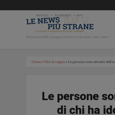
Notizie incredibili, immagini divertenti, cose strane, video curiosi
Home
»
Vita di coppia
»
Le persone sono attratti dall’od
Le persone son
di chi ha id