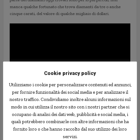
manca qualche fortunato che trova diamanti da tre o anche
cinque carati, del valore di qualche migliaio di dollari.
Cookie privacy policy
Utilizziamo i cookie per personalizzare contenuti ed annunci,
per fornire funzionalità dei social media e per analizzare il
nostro traffico. Condividiamo inoltre alcuni informazioni sul
modo in cui utilizza il nostro sito con i nostri partner che si
diamanti
fortuna
miniera
USA
occupano di analisi dei dati web, pubblicità e social media, i
quali potrebbero combinarle con altre informazioni che ha
fornito loro o che hanno raccolto dal suo utilizzo dei loro
servizi.