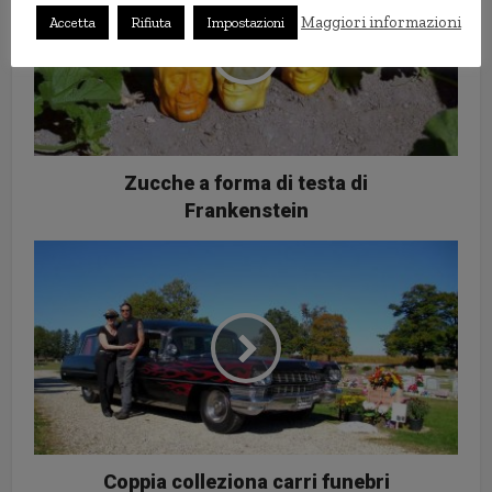
Maggiori informazioni
Accetta
Rifiuta
Impostazioni
Zucche a forma di testa di
Frankenstein
Coppia colleziona carri funebri