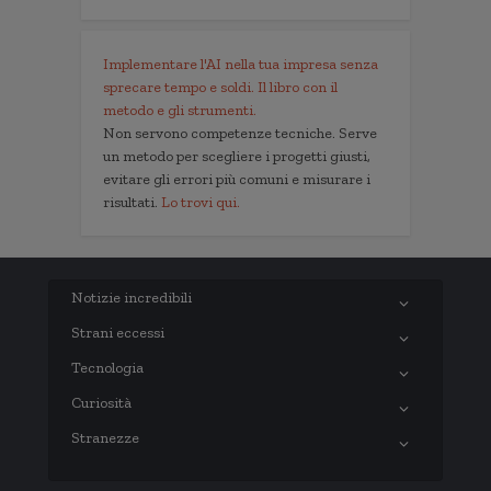
Implementare l'AI nella tua impresa senza
sprecare tempo e soldi. Il libro con il
metodo e gli strumenti.
Non servono competenze tecniche. Serve
un metodo per scegliere i progetti giusti,
evitare gli errori più comuni e misurare i
risultati.
Lo trovi qui.
Notizie incredibili
Strani eccessi
Tecnologia
Curiosità
Stranezze