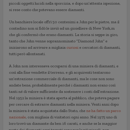
piccoli oggetti lucidi nella sporcizia, e dopo un’attenta ispezione,
si rese conto che potevano essere diamanti.
Un banchiere locale offrì 50 centesimi a John per le pietre, ma il
contadino non si fidò le inviò ad un gioielliere di New York,m
che gli confermò che erano diamanti. La storia si seppe in giro,
tanto che John venne soprannominato “Diamond John” e
iniziarono ad arrivare a migliaia
curiosi
e cercatori di diamanti,
tutti però allontanati.
A John non interessava occuparsi di una miniera di diamanti, e
così alla fine vendette il terreno, e gli acquirenti tentarono
un’estrazione commerciale di diamanti, ma le cose non sono
andate bene, probabilmente perché i diamanti non erano così
tanti né di valore sufficiente da sostenere i costi dell’estrazione.
Nel 1952 la miniera è stata aperta al pubblico, che poteva pagare
per cercare di estrarre diamanti nella miniera. Venti anni dopo
la miniera è stata acquistata dallo Stato, che
ne ha fatto un parco
nazionale
, con migliaia di visitatori ogni anno. Nel 1975 uno di
loro trovò un diamante da ben 16 carati, e anche se la maggior
parte dei diamanti oggi trovati sono per lo più piccoli, non