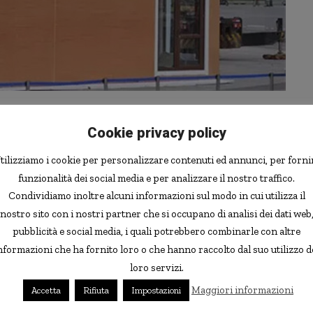
 in una fabbrica specializzata e dover fare solo
Cookie privacy policy
 permette una maggiore efficienza, dato che si possono
che non sarebbe possibile spostare in un normale
tilizziamo i cookie per personalizzare contenuti ed annunci, per forni
a produzione.
funzionalità dei social media e per analizzare il nostro traffico.
Condividiamo inoltre alcuni informazioni sul modo in cui utilizza il
nostro sito con i nostri partner che si occupano di analisi dei dati web
entali del metodo di produzione da loro proposto: a loro
pubblicità e social media, i quali potrebbero combinarle con altre
uinamento che sarebbe associato ad un normale cantiere,
nformazioni che ha fornito loro o che hanno raccolto dal suo utilizzo d
alci al traffico legati alla costruzione, dato che questa
loro servizi.
Maggiori informazioni
Accetta
Rifiuta
Impostazioni
ostruzione di case con tecnologie di stampa 3D, ma in