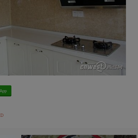
App
3D