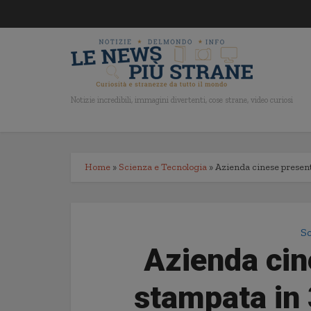
Notizie incredibili, immagini divertenti, cose strane, video curiosi
Home
»
Scienza e Tecnologia
»
Azienda cinese present
Sc
Azienda cin
stampata in 