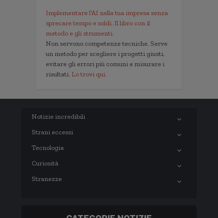
Implementare l'AI nella tua impresa senza
sprecare tempo e soldi. Il libro con il
metodo e gli strumenti.
Non servono competenze tecniche. Serve
un metodo per scegliere i progetti giusti,
evitare gli errori più comuni e misurare i
risultati.
Lo trovi qui.
Notizie incredibili
Strani eccessi
Tecnologia
Curiosità
Stranezze