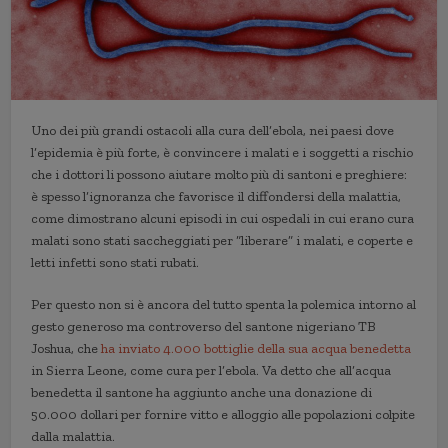
Uno dei più grandi ostacoli alla cura dell’ebola, nei paesi dove
l’epidemia è più forte, è convincere i malati e i soggetti a rischio
che i dottori li possono aiutare molto più di santoni e preghiere:
è spesso l’ignoranza che favorisce il diffondersi della malattia,
come dimostrano alcuni episodi in cui ospedali in cui erano cura
malati sono stati saccheggiati per “liberare” i malati, e coperte e
letti infetti sono stati rubati.
Per questo non si è ancora del tutto spenta la polemica intorno al
gesto generoso ma controverso del santone nigeriano TB
Joshua, che
ha inviato 4.000 bottiglie della sua acqua benedetta
in Sierra Leone, come cura per l’ebola. Va detto che all’acqua
benedetta il santone ha aggiunto anche una donazione di
50.000 dollari per fornire vitto e alloggio alle popolazioni colpite
dalla malattia.