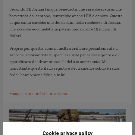
Secondo TB Joshua l’acqua benedetta, che sarebbe stata anche
brevettata dal santone, curerebbe anche HIV e cancro. Questa
acqua santa sarebbe uno dei cardini della ricchezza di Joshua,
che avrebbe accumulato un patrimonio di oltre 15 milioni di
dollari.
Proprio per questo, sono in molti a criticare pesantemente il
santone, accusandolo di speculare sulle paure della gente e di
approfittare dei drammi sociali del suo continente. Ma
nonostante questo il suo seguito è decisamente solido e i suoi
fedeli hanno piena fiducia in lui.
acqua santa
ebola
santone
Cookie privacy policy