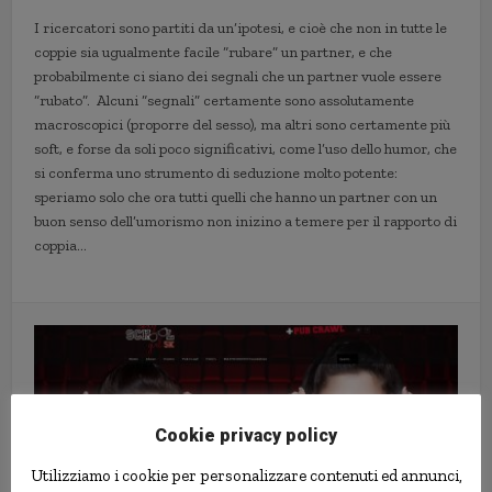
I ricercatori sono partiti da un’ipotesi, e cioè che non in tutte le
coppie sia ugualmente facile “rubare” un partner, e che
probabilmente ci siano dei segnali che un partner vuole essere
“rubato”. Alcuni “segnali” certamente sono assolutamente
macroscopici (proporre del sesso), ma altri sono certamente più
soft, e forse da soli poco significativi, come l’uso dello humor, che
si conferma uno strumento di seduzione molto potente:
speriamo solo che ora tutti quelli che hanno un partner con un
buon senso dell’umorismo non inizino a temere per il rapporto di
coppia…
Cookie privacy policy
Utilizziamo i cookie per personalizzare contenuti ed annunci,