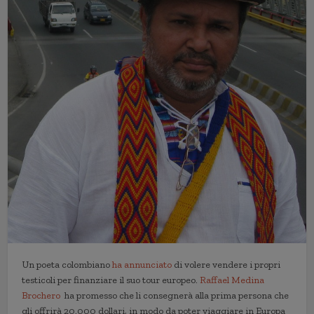
Un poeta colombiano
ha annunciato
di volere vendere i propri
testicoli per finanziare il suo tour europeo.
Raffael Medina
Brochero
ha promesso che li consegnerà alla prima persona che
gli offrirà 20.000 dollari, in modo da poter viaggiare in Europa