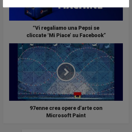
“Vi regaliamo una Pepsi se
cliccate ‘Mi Piace’ su Facebook”
97enne crea opere d’arte con
Microsoft Paint