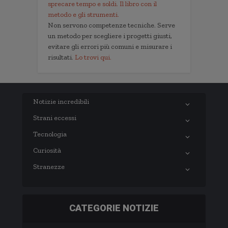
sprecare tempo e soldi. Il libro con il
metodo e gli strumenti.
Non servono competenze tecniche. Serve
un metodo per scegliere i progetti giusti,
evitare gli errori più comuni e misurare i
risultati.
Lo trovi qui.
Notizie incredibili
Strani eccessi
Tecnologia
Curiosità
Stranezze
CATEGORIE NOTIZIE