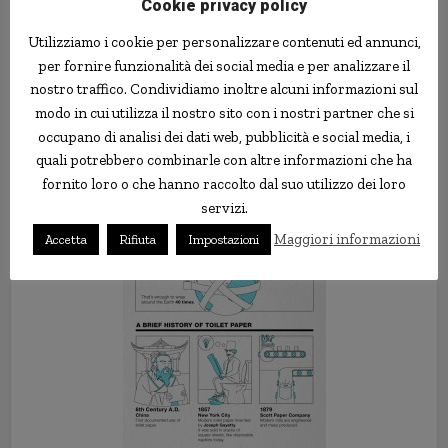
Cookie privacy policy
della carta igienica sia stato più lungo di quello dedicato alla
Utilizziamo i cookie per personalizzare contenuti ed annunci,
guerra in Iraq. Qualcuno è arrivato a calcolare che il tempo che
per fornire funzionalità dei social media e per analizzare il
gli americani perdono una media di mezz’ora all’anno perché il
rotolo della carta igienica non è come si aspettano.
nostro traffico. Condividiamo inoltre alcuni informazioni sul
modo in cui utilizza il nostro sito con i nostri partner che si
occupano di analisi dei dati web, pubblicità e social media, i
quali potrebbero combinarle con altre informazioni che ha
fornito loro o che hanno raccolto dal suo utilizzo dei loro
servizi.
Maggiori informazioni
Accetta
Rifiuta
Impostazioni