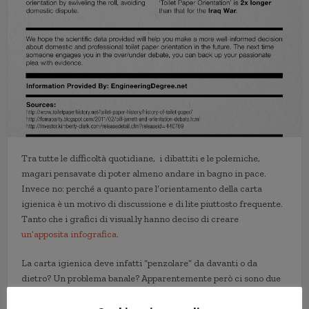
Tra tutte le difficoltà quotidiane, i dibattiti e le polemiche,
magari pensavate di poter almeno andare in bagno in pace.
Invece no: perché a quanto pare l’orientamento della carta
igienica è un motivo di discussione e di lite piuttosto frequente.
Tanto che i grafici di visual.ly hanno deciso di creare
un’apposita infografica
.
La carta igienica deve infatti “penzolare” da davanti o da
dietro? Un problema banale? Apparentemente però ci sono due
scuole di pensiero molto agguerrite: tanto che sembra che
l’articolo di Wikipedia dedicato al dibattito sull’orientamento