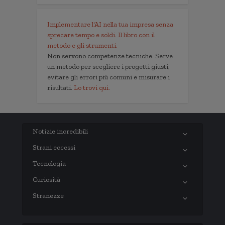
Implementare l'AI nella tua impresa senza
sprecare tempo e soldi. Il libro con il
metodo e gli strumenti.
Non servono competenze tecniche. Serve
un metodo per scegliere i progetti giusti,
evitare gli errori più comuni e misurare i
risultati.
Lo trovi qui.
Notizie incredibili
Strani eccessi
Tecnologia
Curiosità
Stranezze