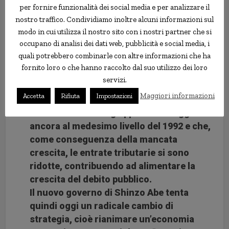
Economisti e governi non hanno saputo
per fornire funzionalità dei social media e per analizzare il
ancora trovare rimedi adeguati.
nostro traffico. Condividiamo inoltre alcuni informazioni sul
modo in cui utilizza il nostro sito con i nostri partner che si
4. Qual è la scommessa del governo di
occupano di analisi dei dati web, pubblicità e social media, i
Shinzo Abe?
quali potrebbero combinarle con altre informazioni che ha
I governi giapponesi hanno infatti finora
fornito loro o che hanno raccolto dal suo utilizzo dei loro
perseguito politiche fiscali timide e la
servizi.
politica monetaria non è mai diventata
Maggiori informazioni
Accetta
Rifiuta
Impostazioni
sufficientemente generosa. Il risultato è
che il Pil nominale giapponese di oggi è
ancora al medesimo livello del 1992 e che,
come conseguenza della mancata
crescita, le entrate tributarie si sono
ridotte, contribuendo ad alimentare la
crescita del debito pubblico.
Il nuovo governo di Shinzo Abe tenta
quindi oggi un radicale cambio di
strategia, cioè rianimare un’economia