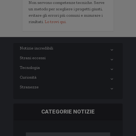
Non servono competenze tecniche. Serve
un metodo per scegliere i progetti giusti,
evitare gli errori più comuni e misurare i
risultati.
Lo trovi qui.
Notizie incredibili
Strani eccessi
Tecnologia
Curiosità
Stranezze
CATEGORIE NOTIZIE