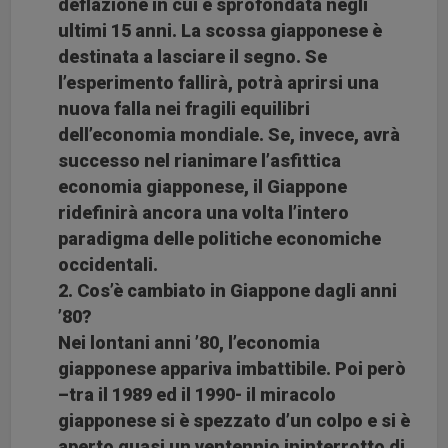
deflazione in cui è sprofondata negli
ultimi 15 anni. La scossa giapponese è
destinata a lasciare il segno. Se
l’esperimento fallirà, potrà aprirsi una
nuova falla nei fragili equilibri
dell’economia mondiale. Se, invece, avrà
successo nel rianimare l’asfittica
economia giapponese, il Giappone
ridefinirà ancora una volta l’intero
paradigma delle politiche economiche
occidentali.
2. Cos’è cambiato in Giappone dagli anni
’80?
Nei lontani anni ’80, l’economia
giapponese appariva imbattibile. Poi però
–tra il 1989 ed il 1990- il miracolo
giapponese si è spezzato d’un colpo e si è
aperto quasi un ventennio ininterrotto di