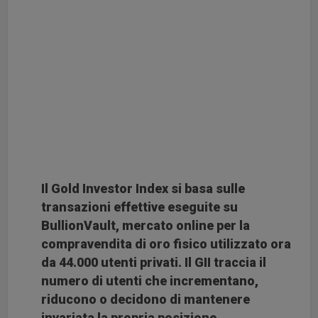
Il Gold Investor Index si basa sulle
transazioni effettive eseguite su
BullionVault, mercato online per la
compravendita di oro fisico utilizzato ora
da 44.000 utenti privati. Il GII traccia il
numero di utenti che incrementano,
riducono o decidono di mantenere
invariata la propria posizione.