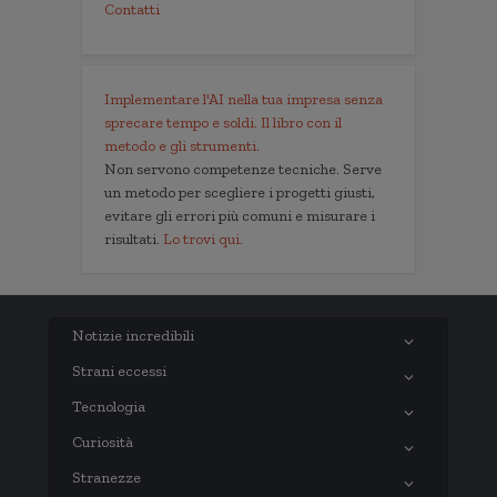
Contatti
Implementare l'AI nella tua impresa senza
sprecare tempo e soldi. Il libro con il
metodo e gli strumenti.
Non servono competenze tecniche. Serve
un metodo per scegliere i progetti giusti,
evitare gli errori più comuni e misurare i
risultati.
Lo trovi qui.
Notizie incredibili
Strani eccessi
Tecnologia
Curiosità
Stranezze