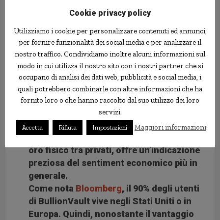
dall’inizio della crisi finanziaria fino ad
Cookie privacy policy
oggi. È chiaramente diventato un punto di
Utilizziamo i cookie per personalizzare contenuti ed annunci,
riferimento per gli investitori e i piccoli
per fornire funzionalità dei social media e per analizzare il
risparmiatori di tutto il mondo
nostro traffico. Condividiamo inoltre alcuni informazioni sul
occidentale. Visto che l’investimento in
modo in cui utilizza il nostro sito con i nostri partner che si
oro è chiaramente un modo per tracciare
occupano di analisi dei dati web, pubblicità e social media, i
la fiducia e le aspettative dei
quali potrebbero combinarle con altre informazioni che ha
consumatori, il Gold Investor Index,
fornito loro o che hanno raccolto dal suo utilizzo dei loro
basato esclusivamente sulle transazioni
servizi.
effettivamente realizzate sulla
Maggiori informazioni
Accetta
Rifiuta
Impostazioni
piattaforma principale per lo scambio di
oro fisico tra privati, offre un’indicazione
preziosa del sentiment economico più in
generale.
Come nota
Bloomberg
, il 90% degli utenti
di BullionVault vive negli Stati Uniti o in
Europa. Quindi, nonostante il vantaggio