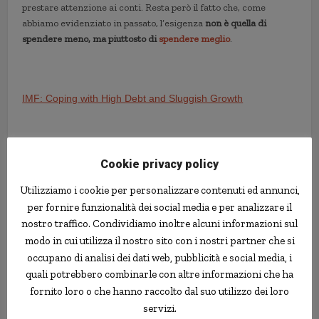
prestare attenzione ai conti. Resta però il fatto che, come
abbiamo evidenziato in passato, l’esigenza
non è quella di
spendere meno, ma piuttosto di
spendere meglio
.
IMF: Coping with High Debt and Sluggish Growth
Banche e Risparmio
[http://www.banknoise.com]
Cookie privacy policy
Utilizziamo i cookie per personalizzare contenuti ed annunci,
austerità
economia
europa
fmi
Italia
per fornire funzionalità dei social media e per analizzare il
nostro traffico. Condividiamo inoltre alcuni informazioni sul
modo in cui utilizza il nostro sito con i nostri partner che si
occupano di analisi dei dati web, pubblicità e social media, i
quali potrebbero combinarle con altre informazioni che ha
fornito loro o che hanno raccolto dal suo utilizzo dei loro
servizi.