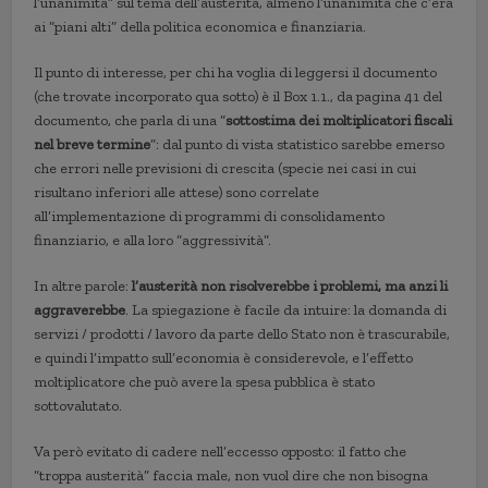
l’unanimità” sul tema dell’austerità, almeno l’unanimità che c’era
ai “piani alti” della politica economica e finanziaria.
Il punto di interesse, per chi ha voglia di leggersi il documento
(che trovate incorporato qua sotto) è il Box 1.1., da pagina 41 del
documento, che parla di una “
sottostima dei moltiplicatori fiscali
nel breve termine
”: dal punto di vista statistico sarebbe emerso
che errori nelle previsioni di crescita (specie nei casi in cui
risultano inferiori alle attese) sono correlate
all’implementazione di programmi di consolidamento
finanziario, e alla loro “aggressività”.
In altre parole:
l’austerità non risolverebbe i problemi, ma anzi li
aggraverebbe
. La spiegazione è facile da intuire: la domanda di
servizi / prodotti / lavoro da parte dello Stato non è trascurabile,
e quindi l’impatto sull’economia è considerevole, e l’effetto
moltiplicatore che può avere la spesa pubblica è stato
sottovalutato.
Va però evitato di cadere nell’eccesso opposto: il fatto che
“troppa austerità” faccia male, non vuol dire che non bisogna