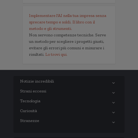
Implementare l'AI nella tua impresa senza
sprecare tempo e soldi. Il libro con il
metodo e gli strumenti.
Non servono competenze tecniche. Serve
un metodo per scegliere i progetti giusti,
evitare gli errori più comuni e misurare i
risultati.
Lo trovi qui.
Notizie incredibili
Strani eccessi
Tecnologia
Curiosità
Stranezze