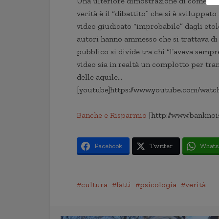
Una ulteriore dimostrazione di come la ge
verità è il “dibattito” che si è sviluppat
video giudicato “improbabile” dagli etologi
autori hanno ammesso che si trattava di 
pubblico si divide tra chi “l’aveva sempr
video sia in realtà un complotto per tran
delle aquile…
[youtube]https://www.youtube.com/wat
Banche e Risparmio
[http://www.banknoi
Facebook
Twitter
Whats
cultura
fatti
psicologia
verità