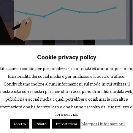
Cookie privacy policy
App
tilizziamo i cookie per personalizzare contenuti ed annunci, per forni
funzionalità dei social media e per analizzare il nostro traffico.
elle ricerche scientifiche abbiano evidenziato come
la
Condividiamo inoltre alcuni informazioni sul modo in cui utilizza il
oni vere ma a quelle più “interessanti”
. Un dato grave,
nostro sito con i nostri partner che si occupano di analisi dei dati web
zia e di partecipazione civile è necessario che le
pubblicità e social media, i quali potrebbero combinarle con altre
tti e delle relazioni tra di essi.
nformazioni che ha fornito loro o che hanno raccolto dal suo utilizzo d
o di una cura, una cosa è fare discutere medici specialisti,
loro servizi.
’assemblea di condominio. Non basta insomma che ci sia
Maggiori informazioni
Accetta
Rifiuta
Impostazioni
 propria per arrivare alla scelta giusta.