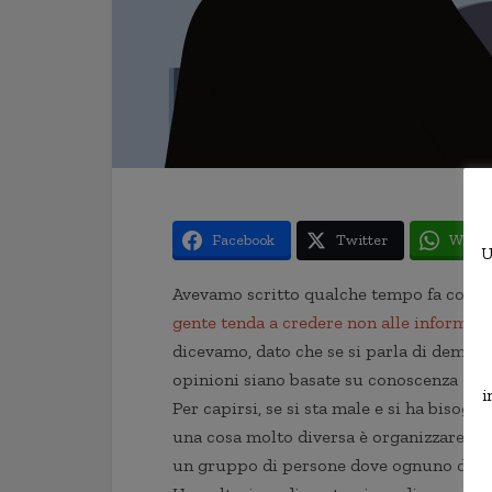
Facebook
Twitter
Whats
U
Avevamo scritto qualche tempo fa come d
gente tenda a credere non alle informazi
dicevamo, dato che se si parla di democra
opinioni siano basate su conoscenza dei fa
i
Per capirsi, se si sta male e si ha bisogn
una cosa molto diversa è organizzare un
un gruppo di persone dove ognuno dice la