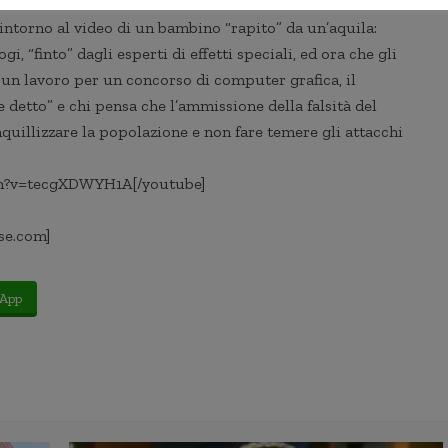
nte sia attratta dalle versioni interessanti e non dalla
o intorno al video di un bambino “rapito” da un’aquila:
, “finto” dagli esperti di effetti speciali, ed ora che gli
un lavoro per un concorso di computer grafica, il
e detto” e chi pensa che l’ammissione della falsità del
quillizzare la popolazione e non fare temere gli attacchi
ch?v=tecgXDWYH1A[/youtube]
se.com]
App