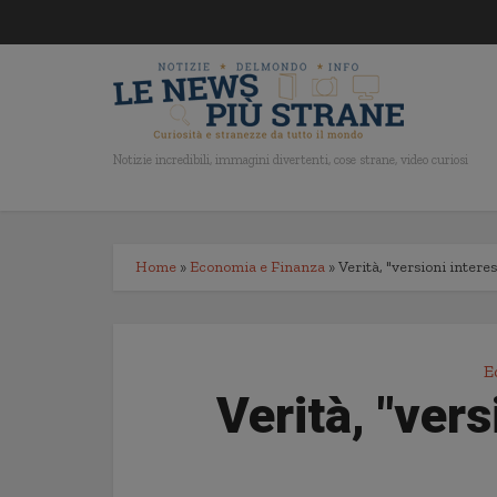
Notizie incredibili, immagini divertenti, cose strane, video curiosi
Home
»
Economia e Finanza
»
Verità, "versioni interes
E
Verità, "vers