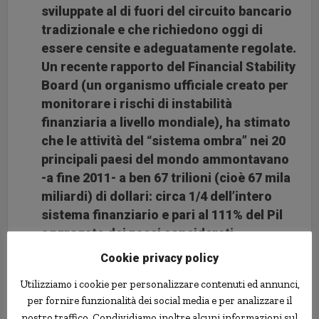
sviluppate al di fuori del circuito bancario
tradizionale e che richiedono oggi di
essere censite e adeguatamente regolate.
Un recente rapporto del Financial Stability
Board (un organismo ufficiale creato per
monitorare i rischi di instabilità
finanziaria a livello mondiale), ha stimato
che le attività del “sistema ombra” nei 20
principali paesi del mondo ammontavano
-a fine 2011- a ben 67 trilioni (cioè 67 mila
miliardi) di dollari: circa 1/4 dell’intero
sistema finanziario e pari al 111% del Pil
aggregato dei paesi considerati.
Il “sistema bancario ombra” è cioè
Cookie privacy policy
diventato troppo grande per essere
Utilizziamo i cookie per personalizzare contenuti ed annunci,
considerato una devianza: esso è ormai
per fornire funzionalità dei social media e per analizzare il
una componente costitutiva
nostro traffico. Condividiamo inoltre alcuni informazioni sul