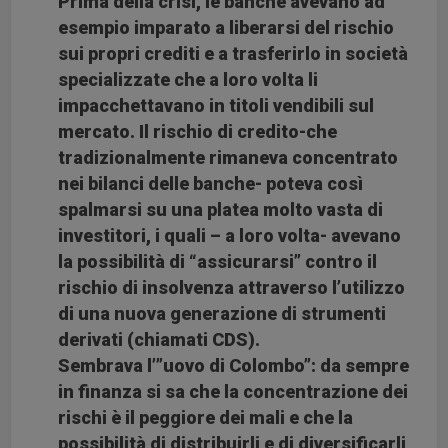
Prima della crisi, le banche avevano ad
esempio imparato a liberarsi del rischio
sui propri crediti e a trasferirlo in società
specializzate che a loro volta li
impacchettavano in titoli vendibili sul
mercato. Il rischio di credito-che
tradizionalmente rimaneva concentrato
nei bilanci delle banche- poteva così
spalmarsi su una platea molto vasta di
investitori, i quali – a loro volta- avevano
la possibilità di “assicurarsi” contro il
rischio di insolvenza attraverso l’utilizzo
di una nuova generazione di strumenti
derivati (chiamati CDS).
Sembrava l’”uovo di Colombo”: da sempre
in finanza si sa che la concentrazione dei
rischi è il peggiore dei mali e che la
possibilità di distribuirli e di diversificarli