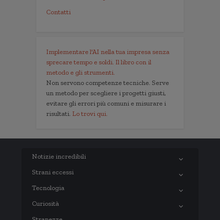
Contatti
Implementare l'AI nella tua impresa senza
sprecare tempo e soldi. Il libro con il
metodo e gli strumenti.
Non servono competenze tecniche. Serve
un metodo per scegliere i progetti giusti,
evitare gli errori più comuni e misurare i
risultati.
Lo trovi qui.
Notizie incredibili
Strani eccessi
Tecnologia
Curiosità
Stranezze