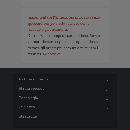
Implementare l'AI nella tua impresa senza
sprecare tempo e soldi. Il libro con il
metodo e gli strumenti.
Non servono competenze tecniche. Serve
un metodo per scegliere i progetti giusti,
evitare gli errori più comuni e misurare i
risultati.
Lo trovi qui.
Notizie incredibili
Strani eccessi
Tecnologia
Curiosità
Stranezze