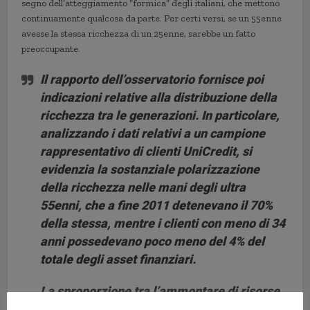
segno dell’atteggiamento “formica” degli italiani, che mettono
continuamente qualcosa da parte. Per certi versi, se un 55enne
avesse la stessa ricchezza di un 25enne, sarebbe un fatto
preoccupante.
Il rapporto dell’osservatorio fornisce poi
indicazioni relative alla distribuzione della
ricchezza tra le generazioni. In particolare,
analizzando i dati relativi a un campione
rappresentativo di clienti UniCredit, si
evidenzia la
sostanziale polarizzazione
della ricchezza nelle mani degli ultra
55enni, che a fine 2011 detenevano il 70%
della stessa
, mentre i clienti con meno di 34
anni possedevano poco meno del 4% del
totale degli asset finanziari.
La sproporzione tra l’ammontare di risorse
finanziarie a disposizione delle generazioni