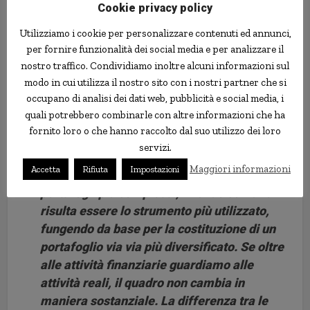
Cookie privacy policy
più giovani e quelle più anziane trova
Utilizziamo i cookie per personalizzare contenuti ed annunci,
conferma dalla Banca d’Italia, che nella
per fornire funzionalità dei social media e per analizzare il
relazione annuale 2012 segnalava anche un
nostro traffico. Condividiamo inoltre alcuni informazioni sul
sostanziale peggioramento di tale
modo in cui utilizza il nostro sito con i nostri partner che si
situazione negli ultimi 10 anni.
occupano di analisi dei dati web, pubblicità e social media, i
quali potrebbero combinarle con altre informazioni che ha
I giovani risultano detenere portafogli
fornito loro o che hanno raccolto dal suo utilizzo dei loro
decisamente meno diversificati e per lo più
servizi.
investiti in attività liquide. Per la parte di
Maggiori informazioni
Accetta
Rifiuta
Impostazioni
clienti più giovani caratterizzata da
portafogli più complessi, il fondo comune
risulta essere lo strumento più utilizzato,
fungendo da base per la costituzione di un
portafoglio via via più diversificato. Se oltre
alle attività finanziarie guardiamo alle
attività reali, il quadro non cambia in
maniera sostanziale. La differenza tra le