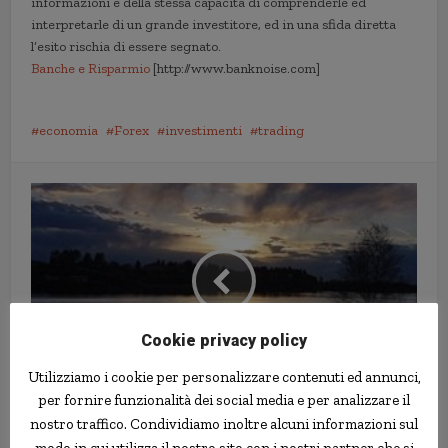
informazioni e della stessa capacità di comprenderle ed
interpretarle di un grande investitore, ed in una sfida diretta
l’esito rischia di essere segnato.
Banche e Risparmio
[http://www.banknoise.com]
economia
Forex
investimenti
trading
Cookie privacy policy
Utilizziamo i cookie per personalizzare contenuti ed annunci,
per fornire funzionalità dei social media e per analizzare il
Donna nuota nel sonno, trovata a
nostro traffico. Condividiamo inoltre alcuni informazioni sul
1 km da casa
modo in cui utilizza il nostro sito con i nostri partner che si