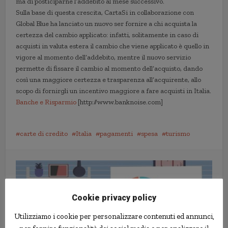
ma di posticiparne l’addebito al mese successivo.
Sulla base di questa crescita, CartaSi in collaborazione con
Global Blue ha lanciato un nuovo ser fornire a chi acquista la
certezza del cambio applicato: infatti, solitamente in caso di
acquisti in valuta estera il cambio che viene applicato è quello in
vigore al momento dell’addebito, mentre il nuovo servizio
permette di fissare il cambio al momento dell’acquisto, dando
così una maggiore certezza e trasparenza all’acquirente, allo
scopo di fornirgli un incentivo maggiore a fare acquisti in Italia.
Banche e Risparmio
[http://www.banknoise.com]
carte di credito
Italia
pagamenti
spesa
turismo
Cookie privacy policy
Utilizziamo i cookie per personalizzare contenuti ed annunci,