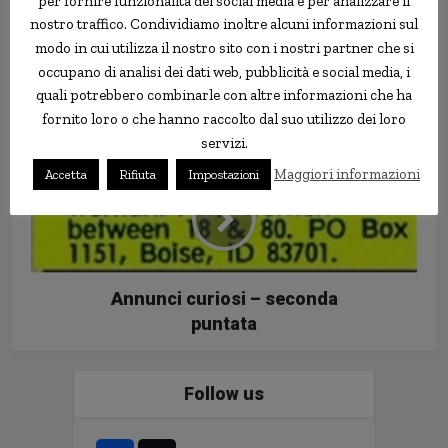
per fornire funzionalità dei social media e per analizzare il
nostro traffico. Condividiamo inoltre alcuni informazioni sul
modo in cui utilizza il nostro sito con i nostri partner che si
occupano di analisi dei dati web, pubblicità e social media, i
Principali tassi di interesse in
quali potrebbero combinarle con altre informazioni che ha
Italia: aggiornamento giugno
fornito loro o che hanno raccolto dal suo utilizzo dei loro
2012
servizi.
Maggiori informazioni
Accetta
Rifiuta
Impostazioni
Annunci curiosi – seconda
puntata
Follow us