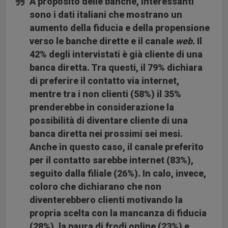
A proposito delle
banche
, interessanti
sono i
dati italiani
che mostrano
un
aumento della fiducia e della propensione
verso le banche dirette e il canale
web
. Il
42% degli intervistati è già cliente di una
banca diretta. Tra questi, il
79% dichiara
di preferire il contatto via internet
,
mentre tra i non clienti (58%) il 35%
prenderebbe in considerazione la
possibilità di diventare cliente di una
banca diretta nei prossimi sei mesi.
Anche in questo caso
, il canale preferito
per il contatto sarebbe internet (83%),
seguito dalla filiale (26%)
. In calo, invece,
coloro che dichiarano che non
diventerebbero clienti motivando la
propria scelta con la mancanza di fiducia
(28%), la paura di frodi online (23%) e