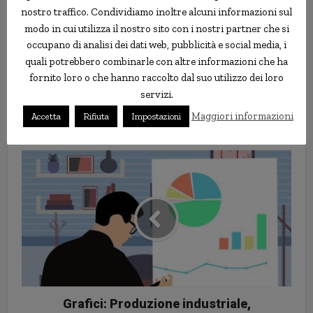
nostro traffico. Condividiamo inoltre alcuni informazioni sul
informazioni fornite dagli organismi di
modo in cui utilizza il nostro sito con i nostri partner che si
informazione pubblica.
occupano di analisi dei dati web, pubblicità e social media, i
quali potrebbero combinarle con altre informazioni che ha
Banche e Risparmio
[http://www.banknoise.com]
fornito loro o che hanno raccolto dal suo utilizzo dei loro
servizi.
banche
banche online
fiducia
Italia
risparmiatori
Maggiori informazioni
Accetta
Rifiuta
Impostazioni
Grafici: Produzione industriale,