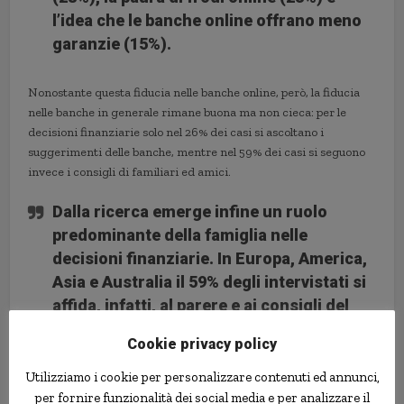
l’idea che le banche online offrano meno
garanzie (15%).
Nonostante questa fiducia nelle banche online, però, la fiducia
nelle banche in generale rimane buona ma non cieca: per le
decisioni finanziarie solo nel 26% dei casi si ascoltano i
suggerimenti delle banche, mentre nel 59% dei casi si seguono
invece i consigli di familiari ed amici.
Dalla
ricerca
emerge infine un
ruolo
predominante della famiglia nelle
decisioni finanziarie
. In Europa, America,
Asia e Australia
il 59% degli intervistati si
affida, infatti, al parere e ai consigli del
nucleo famigliare per le scelte finanziarie
;
Cookie privacy policy
seguono le
banche
(26%) e i consulenti
finanziari. Solo una piccola parte del
Utilizziamo i cookie per personalizzare contenuti ed annunci,
per fornire funzionalità dei social media e per analizzare il
campione sceglie i media o le