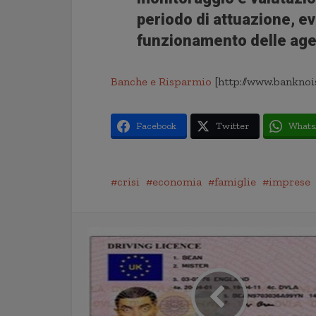
periodo di attuazione, ev
funzionamento delle age
Banche e Risparmio
[http://www.banknoi
Facebook
Twitter
Whats
crisi
economia
famiglie
imprese