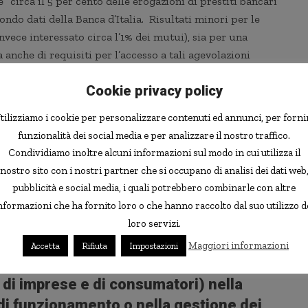
” circa il 5 per cento delle erogazioni di prestiti bancari
ondo dati della Banca d’Italia. Risultati minori per le
nvece interessato circa l’1% dei mutui), sia per una
 anche di requisiti per l’accesso a tali agevolazioni
Cookie privacy policy
listi è che però è probabile che queste agevolazioni si
 del tutto) nei prossimi mesi, dato che i pressanti
tilizziamo i cookie per personalizzare contenuti ed annunci, per forni
icili da sostenere. In quest’ottica, dei
ricercatori
funzionalità dei social media e per analizzare il nostro traffico.
sono stati i fattori di successo degli interventi, dato che
Condividiamo inoltre alcuni informazioni sul modo in cui utilizza il
i interventi maggiormente efficaci:
nostro sito con i nostri partner che si occupano di analisi dei dati web
pubblicità e social media, i quali potrebbero combinarle con altre
uate durante la crisi suggerisce infine
nformazioni che ha fornito loro o che hanno raccolto dal suo utilizzo d
arattere generale circa le
loro servizi.
anno agevolato o meno l’applicazione
. In
Maggiori informazioni
Accetta
Rifiuta
Impostazioni
ento dei privati
(come il sistema
 di imprese e di consumatori) nella
 di funzionamento o nella gestione dei