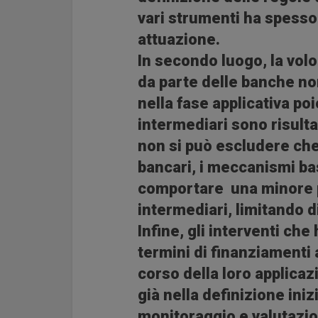
vari strumenti ha spesso 
attuazione.
In secondo luogo, la volo
da parte delle banche no
nella fase applicativa po
intermediari sono risulta
non si può escludere che,
bancari,
i meccanismi ba
comportare una minore p
intermediari,
limitando di 
Infine,
gli interventi ch
termini di finanziamenti a
corso della loro applicaz
già nella definizione ini
monitoraggio e valutazio