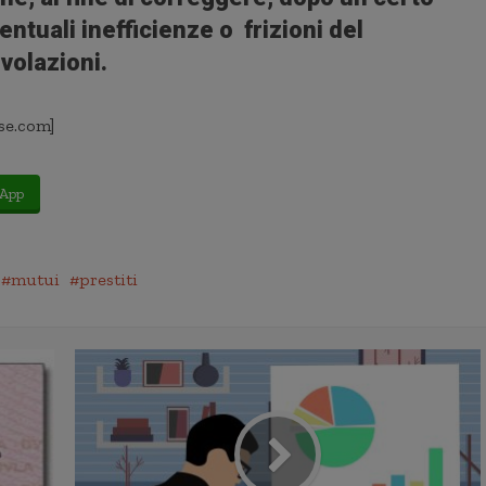
entuali inefficienze o frizioni del
volazioni.
se.com]
App
mutui
prestiti