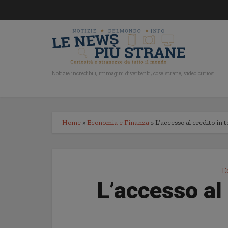
Notizie incredibili, immagini divertenti, cose strane, video curiosi
Home
»
Economia e Finanza
»
L’accesso al credito in 
E
L’accesso al 