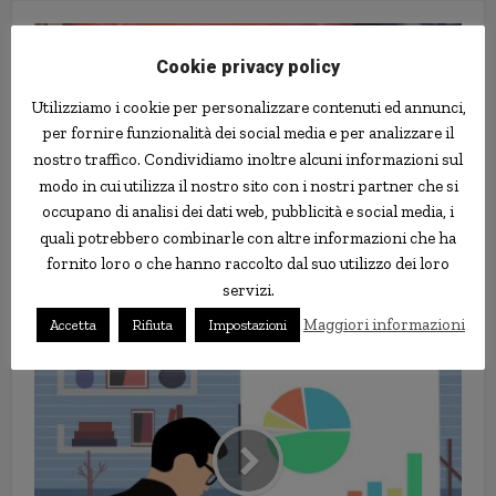
Cookie privacy policy
Utilizziamo i cookie per personalizzare contenuti ed annunci,
per fornire funzionalità dei social media e per analizzare il
nostro traffico. Condividiamo inoltre alcuni informazioni sul
modo in cui utilizza il nostro sito con i nostri partner che si
occupano di analisi dei dati web, pubblicità e social media, i
quali potrebbero combinarle con altre informazioni che ha
fornito loro o che hanno raccolto dal suo utilizzo dei loro
Obeso trovato fuso con la sedia
servizi.
su cui ha passato gli ultimi due
anni
Maggiori informazioni
Accetta
Rifiuta
Impostazioni