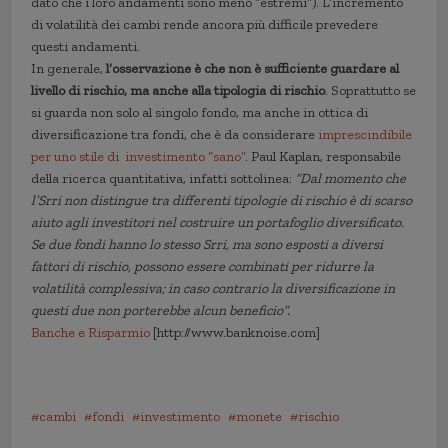
dato che i loro andamenti sono meno “estremi”). L’incremento
di volatilità dei cambi rende ancora più difficile prevedere
questi andamenti.
In generale,
l’osservazione è che non è sufficiente guardare al
livello di rischio, ma anche alla tipologia di rischio
. Soprattutto se
si guarda non solo al singolo fondo, ma anche in ottica di
diversificazione tra fondi, che è da considerare
imprescindibile
per uno stile di investimento “sano”
. Paul Kaplan, responsabile
della ricerca quantitativa, infatti sottolinea:
“Dal momento che
l’Srri non distingue tra differenti tipologie di rischio è di scarso
aiuto agli investitori nel costruire un portafoglio diversificato.
Se due fondi hanno lo stesso Srri, ma sono esposti a diversi
fattori di rischio, possono essere combinati per ridurre la
volatilità complessiva; in caso contrario la diversificazione in
questi due non porterebbe alcun beneficio”.
Banche e Risparmio
[http://www.banknoise.com]
cambi
fondi
investimento
monete
rischio