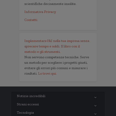
scientifiche decisamente insolite.
Informativa Privacy
Contatti
Implementare l'AI nella tua impresa senza
sprecare tempo e soldi. Il libro con il
metodo e gli strumenti.
Non servono competenze tecniche. Serve
un metodo per scegliere i progetti giusti,
evitare gli errori più comuni e misurare i
risultati.
Lo trovi qui.
Notizie incredibili
Strani eccessi
Tecnologia