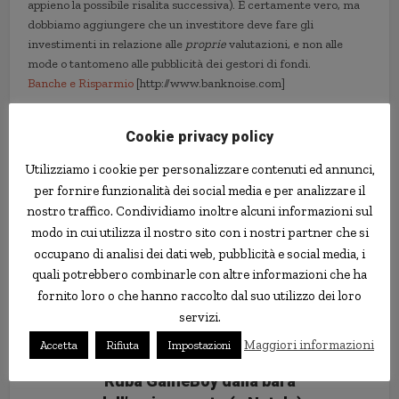
appieno la possibile risalita successiva). È certamente vero, ma
dobbiamo aggiungere che un investitore deve fare gli
investimenti in relazione alle
proprie
valutazioni, e non alle
mode o tantomeno alle pubblicità dei gestori di fondi.
Banche e Risparmio
[http://www.banknoise.com]
Cookie privacy policy
fondi
investimenti
Utilizziamo i cookie per personalizzare contenuti ed annunci,
per fornire funzionalità dei social media e per analizzare il
nostro traffico. Condividiamo inoltre alcuni informazioni sul
modo in cui utilizza il nostro sito con i nostri partner che si
occupano di analisi dei dati web, pubblicità e social media, i
quali potrebbero combinarle con altre informazioni che ha
fornito loro o che hanno raccolto dal suo utilizzo dei loro
servizi.
Maggiori informazioni
Accetta
Rifiuta
Impostazioni
Ruba GameBoy dalla bara