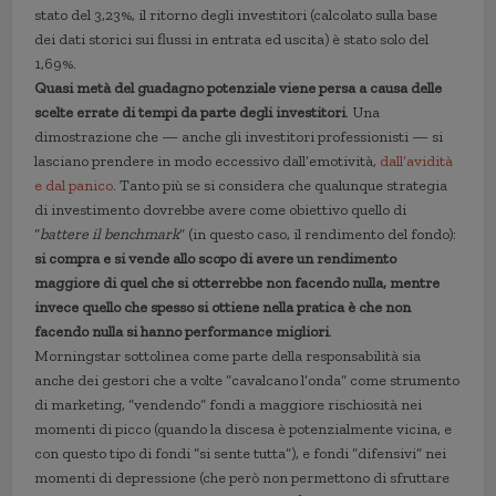
stato del 3,23%, il ritorno degli investitori (calcolato sulla base
dei dati storici sui flussi in entrata ed uscita) è stato solo del
1,69%.
Quasi metà del guadagno potenziale viene persa a causa delle
scelte errate di tempi da parte degli investitori
. Una
dimostrazione che — anche gli investitori professionisti — si
lasciano prendere in modo eccessivo dall’emotività,
dall’avidità
e dal panico
. Tanto più se si considera che qualunque strategia
di investimento dovrebbe avere come obiettivo quello di
“
battere il benchmark
” (in questo caso, il rendimento del fondo):
si compra e si vende allo scopo di avere un rendimento
maggiore di quel che si otterrebbe non facendo nulla, mentre
invece quello che spesso si ottiene nella pratica è che non
facendo nulla si hanno performance migliori
.
Morningstar sottolinea come parte della responsabilità sia
anche dei gestori che a volte “cavalcano l’onda” come strumento
di marketing, “vendendo” fondi a maggiore rischiosità nei
momenti di picco (quando la discesa è potenzialmente vicina, e
con questo tipo di fondi “si sente tutta”), e fondi “difensivi” nei
momenti di depressione (che però non permettono di sfruttare