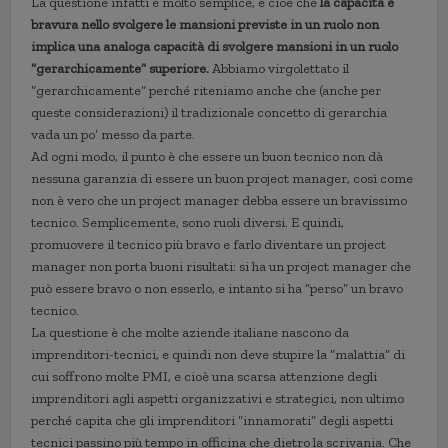
La questione infatti è molto semplice, e cioè che
la capacità e
bravura nello svolgere le mansioni previste in un ruolo non
implica una analoga capacità di svolgere mansioni in un ruolo
“gerarchicamente” superiore.
Abbiamo virgolettato il
“gerarchicamente” perché riteniamo anche che (anche per
queste considerazioni) il tradizionale concetto di gerarchia
vada un po’ messo da parte.
Ad ogni modo, il punto è che essere un buon tecnico non dà
nessuna garanzia di essere un buon project manager, così come
non è vero che un project manager debba essere un bravissimo
tecnico. Semplicemente, sono ruoli diversi. E quindi,
promuovere il tecnico più bravo e farlo diventare un project
manager non porta buoni risultati: si ha un project manager che
può essere bravo o non esserlo, e intanto si ha “perso” un bravo
tecnico.
La questione è che molte aziende italiane nascono da
imprenditori-tecnici, e quindi non deve stupire la “malattia” di
cui soffrono molte PMI, e cioè una scarsa attenzione degli
imprenditori agli aspetti organizzativi e strategici, non ultimo
perché capita che gli imprenditori “innamorati” degli aspetti
tecnici passino più tempo in officina che dietro la scrivania. Che