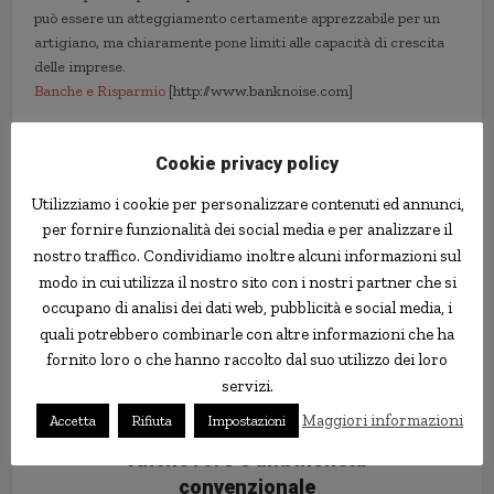
può essere un atteggiamento certamente apprezzabile per un
artigiano, ma chiaramente pone limiti alle capacità di crescita
delle imprese.
Banche e Risparmio
[http://www.banknoise.com]
economia
imprese
Italia
organizzazione
Cookie privacy policy
Utilizziamo i cookie per personalizzare contenuti ed annunci,
per fornire funzionalità dei social media e per analizzare il
nostro traffico. Condividiamo inoltre alcuni informazioni sul
modo in cui utilizza il nostro sito con i nostri partner che si
occupano di analisi dei dati web, pubblicità e social media, i
quali potrebbero combinarle con altre informazioni che ha
fornito loro o che hanno raccolto dal suo utilizzo dei loro
servizi.
Maggiori informazioni
Accetta
Rifiuta
Impostazioni
Anche l’oro è una moneta
convenzionale