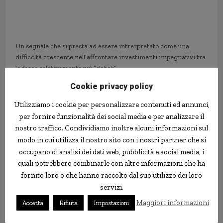
Un segnale che si presta ad essere intrerpretato come una
difficoltà crescente nell’affrontare investimenti impegnativi tra
le fasce relativamente più “deboli”.
Banche e Risparmio
[http://www.banknoise.com]
Cookie privacy policy
Utilizziamo i cookie per personalizzare contenuti ed annunci,
case
economia
fiducia
investimento
USA
per fornire funzionalità dei social media e per analizzare il
nostro traffico. Condividiamo inoltre alcuni informazioni sul
modo in cui utilizza il nostro sito con i nostri partner che si
occupano di analisi dei dati web, pubblicità e social media, i
quali potrebbero combinarle con altre informazioni che ha
fornito loro o che hanno raccolto dal suo utilizzo dei loro
servizi.
Maggiori informazioni
Accetta
Rifiuta
Impostazioni