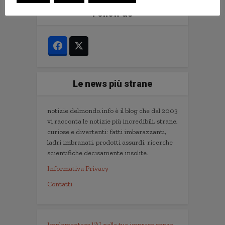
Follow us
Le news più strane
notizie.delmondo.info è il blog che dal 2003
vi racconta le notizie più incredibili, strane,
curiose e divertenti: fatti imbarazzanti,
ladri imbranati, prodotti assurdi, ricerche
scientifiche decisamente insolite.
Informativa Privacy
Contatti
Implementare l'AI nella tua impresa senza