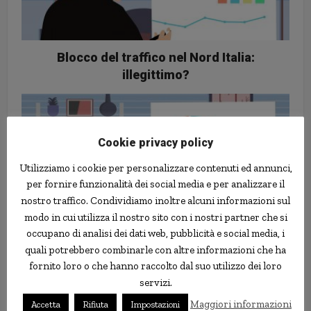
Blocco del traffico nel Nord Italia:
illegittimo?
Cookie privacy policy
Utilizziamo i cookie per personalizzare contenuti ed annunci,
per fornire funzionalità dei social media e per analizzare il
nostro traffico. Condividiamo inoltre alcuni informazioni sul
modo in cui utilizza il nostro sito con i nostri partner che si
occupano di analisi dei dati web, pubblicità e social media, i
L'area del Mediterraneo come
quali potrebbero combinarle con altre informazioni che ha
bacino per il rilancio dell'export
fornito loro o che hanno raccolto dal suo utilizzo dei loro
italiano?
servizi.
Maggiori informazioni
Accetta
Rifiuta
Impostazioni