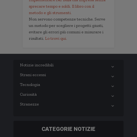
sprecare tempo e soldi. Il libro con il
metodo e gli strumenti.
Non servono competenze tecniche. Serve
un metodo per scegliere i progetti giusti,
evitare gli errori più comuni e misurare i
risultati.
Lo trovi qui.
Notizie incredibili
Strani eccessi
Tecnologia
Curiosità
Stranezze
CATEGORIE NOTIZIE