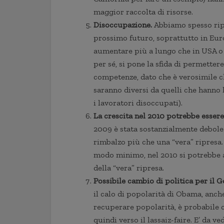
maggior raccolta di risorse.
Disoccupazione.
Abbiamo spesso ripe
prossimo futuro, soprattutto in Eur
aumentare più a lungo che in USA o 
per sé, si pone la sfida di permetter
competenze, dato che è verosimile c
saranno diversi da quelli che hanno 
i lavoratori disoccupati).
La crescita nel 2010 potrebbe essere
2009 è stata sostanzialmente debole e
rimbalzo più che una “vera” ripresa.
modo minimo, nel 2010 si potrebbe av
della “vera” ripresa.
Possibile cambio di politica per il 
il calo di popolarità di Obama, anch
recuperare popolarità, è probabile c
quindi verso il lassaiz-faire. E’ da v