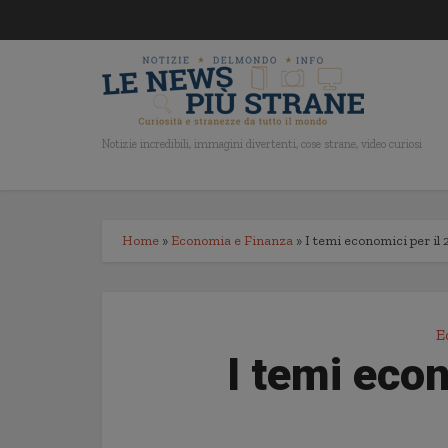
Notizie incredibili, immagini divertenti, cose strane, video curiosi
Home
»
Economia e Finanza
»
I temi economici per il
E
I temi econ