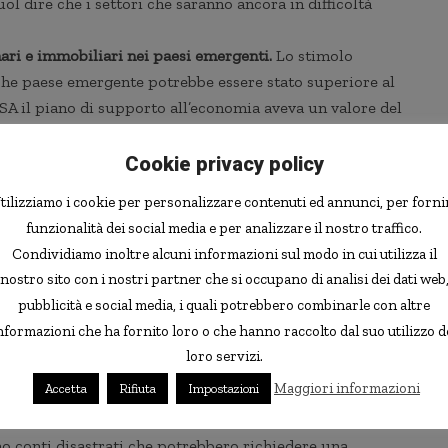
uol dire che i settori che saranno ancora in difficoltà
ari e immobiliari nei paesi emergenti.
Lo stimolo
che paese emergente potrebbe essere stato superiore al
SA il piano di supporto all’economia aveva un valore del
va il 13% del PIL nazionale. Questo spinge qualche analista
in Cina (ed in altri Paesi emergenti) nei settori finanziari
Cookie privacy policy
medi delle nuove abitazioni sono saliti, sempre in Cina,
tilizziamo i cookie per personalizzare contenuti ed annunci, per forni
ll’anno precedente).
funzionalità dei social media e per analizzare il nostro traffico.
 rapporto debito pubblico/PIL dei 7 paesi più
Condividiamo inoltre alcuni informazioni sul modo in cui utilizza il
 2007 al 109% previsto per il 2010 (e il 113% del 2011). La
nostro sito con i nostri partner che si occupano di analisi dei dati web
ffrontare è quella di tenere sotto controllo (e magari
pubblicità e social media, i quali potrebbero combinarle con altre
, e contemporaneamente incentivare la ripresa.
nformazioni che ha fornito loro o che hanno raccolto dal suo utilizzo d
A ed Europa.
Strettamente collegato al problema del
loro servizi.
asse, che in molti paesi potrebbero aumentare (limitando
Maggiori informazioni
Accetta
Rifiuta
Impostazioni
ticolarmente per gli USA, dove nel 2011 scade un periodo
sh quando era presidente, e inoltre dove molti Stati (la
o conti disastrati che potrebbero richiedere una