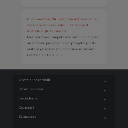
Implementare l'AI nella tua impresa senza
sprecare tempo e soldi. Il libro con il
metodo e gli strumenti.
Non servono competenze tecniche. Serve
un metodo per scegliere i progetti giusti,
evitare gli errori più comuni e misurare i
risultati.
Lo trovi qui.
Notizie incredibili
Strani eccessi
Tecnologia
Curiosità
Stranezze