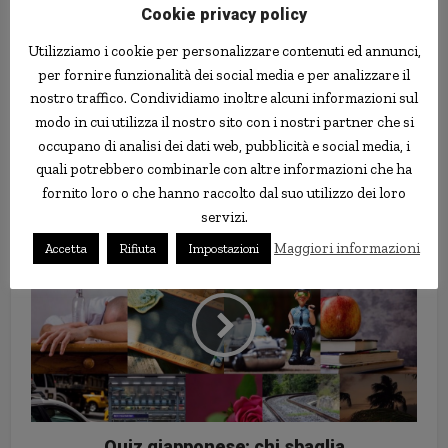
Cookie privacy policy
Utilizziamo i cookie per personalizzare contenuti ed annunci,
per fornire funzionalità dei social media e per analizzare il
nostro traffico. Condividiamo inoltre alcuni informazioni sul
modo in cui utilizza il nostro sito con i nostri partner che si
occupano di analisi dei dati web, pubblicità e social media, i
quali potrebbero combinarle con altre informazioni che ha
Contoconto taglia il tasso
fornito loro o che hanno raccolto dal suo utilizzo dei loro
promozionale, da novembre 2,50%
servizi.
Maggiori informazioni
Accetta
Rifiuta
Impostazioni
Quiz giapponese: chi sbaglia