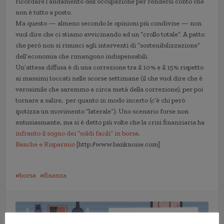
ricordare l’andamento dell’occupazione per rendersi conto che
non è tutto a posto.
Ma questo — almeno secondo le opinioni più condivise — non
vuol dire che ci stiamo avvicinando ad un “crollo totale”. A patto
che però non si rinunci agli interventi di “sostenibilizzazione”
dell’economia che rimangono indispensabili.
Un’attesa diffusa è di una correzione tra il 10% e il 15% rispetto
ai massimi toccati nelle scorse settimane (il che vuol dire che è
verosimile che saremmo a circa metà della correzione), per poi
tornare a salire, per quanto in modo incerto (c’è chi però
ipotizza un movimento “laterale”). Uno scenario forse non
entusiasmante, ma si è detto più volte che la crisi finanziaria ha
infranto il sogno dei “soldi facili” in borsa
.
Banche e Risparmio
[http://www.banknoise.com]
borsa
finanza