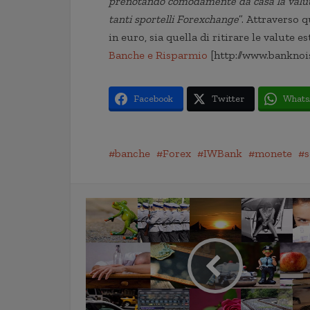
prenotando comodamente da casa la valuta 
tanti sportelli Forexchange
”. Attraverso 
in euro, sia quella di ritirare le valute e
Banche e Risparmio
[http://www.banknoi
Facebook
Twitter
Whats
banche
Forex
IWBank
monete
s