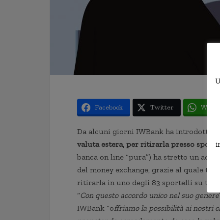
U
Facebook
Twitter
Whats
Da alcuni giorni IWBank ha introdotto per
valuta estera, per ritirarla presso sportell
i
banca on line “pura”) ha stretto un acc
del money exchange, grazie al quale tutt
ritirarla in uno degli 83 sportelli su tutt
“
Con questo accordo unico nel suo genere
IWBank “o
ffriamo la possibilità ai nostri 