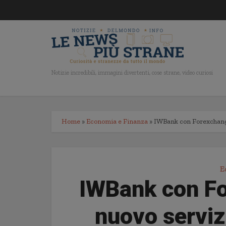
Notizie incredibili, immagini divertenti, cose strane, video curiosi
Home
»
Economia e Finanza
»
IWBank con Forexchange
E
IWBank con Fo
nuovo serviz