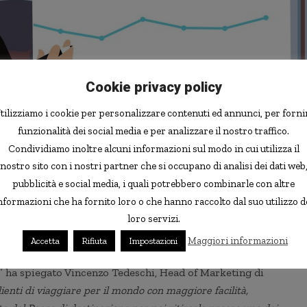
Cookie privacy policy
tilizziamo i cookie per personalizzare contenuti ed annunci, per forni
funzionalità dei social media e per analizzare il nostro traffico.
Condividiamo inoltre alcuni informazioni sul modo in cui utilizza il
App
nostro sito con i nostri partner che si occupano di analisi dei dati web
 i propri clienti la possibilità di
prenotare online
pubblicità e social media, i quali potrebbero combinarle con altre
i fisici.
Infatti, IWBank (che si è sempre proposta come
nformazioni che ha fornito loro o che hanno raccolto dal suo utilizzo d
ordo con
Forexchange
, azienda leader in Italia nel settore
loro servizi.
i i correntisti IWBank possono acquistare valuta estera e
Maggiori informazioni
Accetta
Rifiuta
Impostazioni
o il territorio nazionale.
” ha spiegato Vincenzo Tedeschi, Head of Marketing di
clienti di viaggiare per il mondo con maggiore facilità,