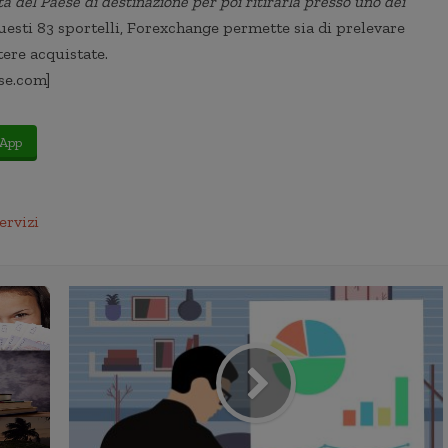
del Paese di destinazione per poi ritirarla presso uno dei
questi 83 sportelli, Forexchange permette sia di prelevare
stere acquistate.
se.com]
App
ervizi