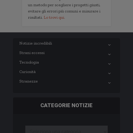
un metodo per scegliere i progetti giusti,
evitare gli errori più comuni e misurare i
risultati.
Lo trovi qui.
Notizie incredibili
Strani eccessi
Tecnologia
Curiosità
Stranezze
CATEGORIE NOTIZIE