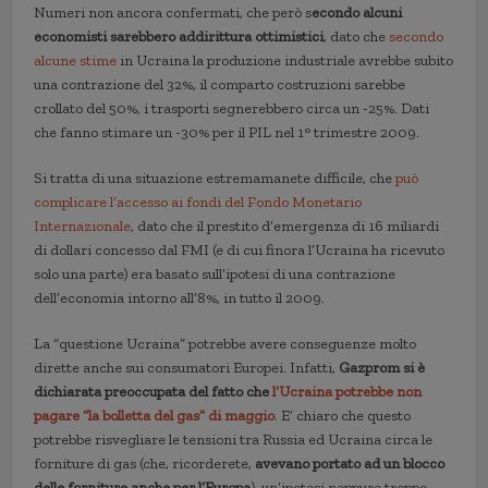
Numeri non ancora confermati, che però s
econdo alcuni
economisti sarebbero addirittura ottimistici
, dato che
secondo
alcune stime
in Ucraina la produzione industriale avrebbe subito
una contrazione del 32%, il comparto costruzioni sarebbe
crollato del 50%, i trasporti segnerebbero circa un -25%. Dati
che fanno stimare un -30% per il PIL nel 1° trimestre 2009.
Si tratta di una situazione estremamanete difficile, che
può
complicare l’accesso ai fondi del Fondo Monetario
Internazionale
, dato che il prestito d’emergenza di 16 miliardi
di dollari concesso dal FMI (e di cui finora l’Ucraina ha ricevuto
solo una parte) era basato sull’ipotesi di una contrazione
dell’economia intorno all’8%, in tutto il 2009.
La “questione Ucraina” potrebbe avere conseguenze molto
dirette anche sui consumatori Europei. Infatti,
Gazprom si è
dichiarata preoccupata del fatto che
l’Ucraina potrebbe non
pagare “la bolletta del gas” di maggio
. E’ chiaro che questo
potrebbe risvegliare le tensioni tra Russia ed Ucraina circa le
forniture di gas (che, ricorderete,
avevano portato ad un blocco
delle forniture anche per l’Europa
), un’ipotesi neppure troppo