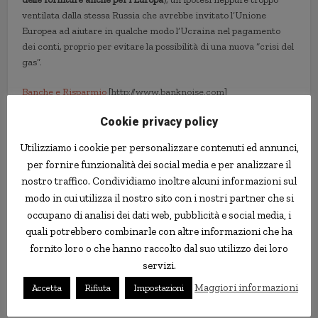
ventilata dalla stessa Russia che avrebbe invitato l’Unione
Europea ad aiutare in qualche modo l’Ucraina nel pagamento
dei conti, proprio per evitare la possibilità di una nuova “crisi del
gas”.
Banche e Risparmio
[http://www.banknoise.com]
Cookie privacy policy
crisi
economia
finanza
Ucraina
Utilizziamo i cookie per personalizzare contenuti ed annunci,
per fornire funzionalità dei social media e per analizzare il
nostro traffico. Condividiamo inoltre alcuni informazioni sul
modo in cui utilizza il nostro sito con i nostri partner che si
occupano di analisi dei dati web, pubblicità e social media, i
quali potrebbero combinarle con altre informazioni che ha
fornito loro o che hanno raccolto dal suo utilizzo dei loro
servizi.
Maggiori informazioni
Accetta
Rifiuta
Impostazioni