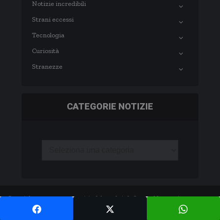
Notizie incredibili
Strani eccessi
Tecnologia
Curiosità
Stranezze
CATEGORIE NOTIZIE
Copyright © 2003-2020 notizie.delmondo.info Questo blog non è una testata
giornalistica né una pubblicazione periodica. -
Privacy Policy