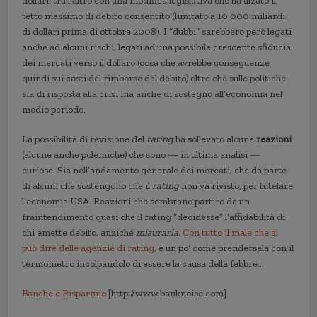
dollari: tra l’altro con una modifica legislativa che ha alzato il
tetto massimo di debito consentito (limitato a 10.000 miliardi
di dollari prima di ottobre 2008). I “dubbi” sarebbero però legati
anche ad alcuni rischi, legati ad una possibile crescente sfiducia
dei mercati verso il dollaro (cosa che avrebbe conseguenze
quindi sui costi del rimborso del debito) oltre che sulle politiche
sia di risposta alla crisi ma anche di sostegno all’economia nel
medio periodo.
La possibilità di revisione del
rating
ha sollevato alcune
reazioni
(alcune anche polemiche) che sono — in ultima analisi —
curiose. Sia nell’andamento generale dei mercati, che da parte
di alcuni che sostengono che il
rating
non va rivisto, per tutelare
l’economia USA. Reazioni che sembrano partire da un
fraintendimento quasi che il rating “decidesse” l’affidabilità di
chi emette debito, anziché
misurarla
.
Con tutto il male che si
può dire delle agenzie di rating
, è un po’ come prendersela con il
termometro incolpandolo di essere la causa della febbre…
Banche e Risparmio
[http://www.banknoise.com]