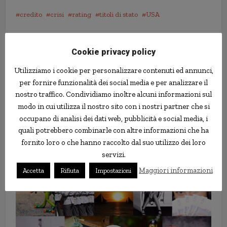
credito
crisi
rating
titoli di stato
USA
Cookie privacy policy
Utilizziamo i cookie per personalizzare contenuti ed annunci,
per fornire funzionalità dei social media e per analizzare il
nostro traffico. Condividiamo inoltre alcuni informazioni sul
modo in cui utilizza il nostro sito con i nostri partner che si
occupano di analisi dei dati web, pubblicità e social media, i
quali potrebbero combinarle con altre informazioni che ha
fornito loro o che hanno raccolto dal suo utilizzo dei loro
Dati ABI: le banche italiane
servizi.
riducono gli utili ma appaiono
Maggiori informazioni
Accetta
Rifiuta
Impostazioni
solide