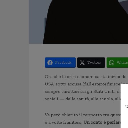
Facebook
Twitter
Whats
Ora che la crisi economica sta iniziand
USA, sotto accusa (dall’estero) finisce l
sempre caratterizza gli Stati Uniti, dove
sociali — dalla sanità, alla scuola, alla 
U
Va però chiarito il rapporto tra questo 
è a volte frainteso.
Un conto è parlare de