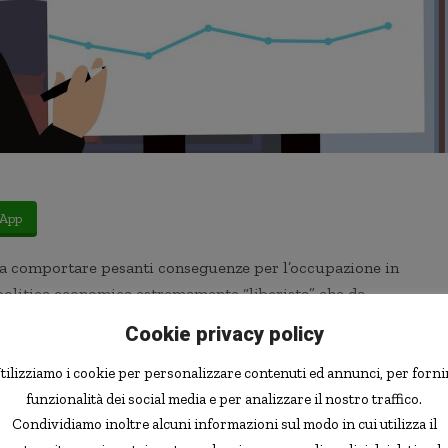
App
o a comportare pesanti conseguenze per l’occupazione in
a politica economica estremamente “liberista” che da
 i lavoratori hanno ben poche garanzie e dove i servizi
Cookie privacy policy
pensione — si pagano, ed anche cari.
tilizziamo i cookie per personalizzare contenuti ed annunci, per forni
funzionalità dei social media e per analizzare il nostro traffico.
liberismo e la crisi economica, rapporto che a mio parere
Condividiamo inoltre alcuni informazioni sul modo in cui utilizza il
l problema della mancanza di ammortizzatori sociali
, un