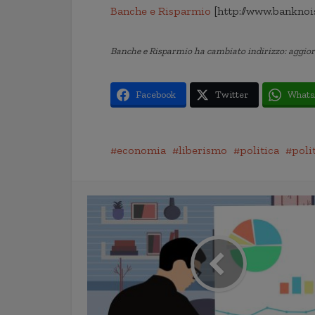
Banche e Risparmio
[http://www.banknoi
Banche e Risparmio ha cambiato indirizzo: aggiorn
Facebook
Twitter
Whats
economia
liberismo
politica
poli