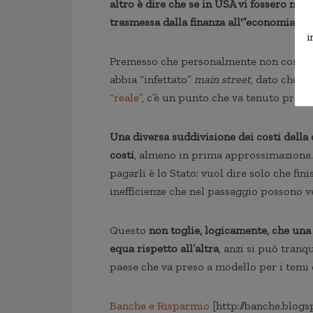
altro è dire che se in USA vi fossero magg
trasmessa dalla finanza all'”economia rea
i
Premesso che personalmente non condivid
abbia “infettato”
main street
, dato che è
“reale”
, c’è un punto che va tenuto prese
Una diversa suddivisione dei costi della 
costi
, almeno in prima approssimazione.
pagarli è lo Stato: vuol dire solo che fin
inefficienze che nel passaggio possono v
Questo
non toglie, logicamente, che una s
equa rispetto all’altra
, anzi si può tran
paese che va preso a modello per i temi di
Banche e Risparmio
[http://banche.blogs