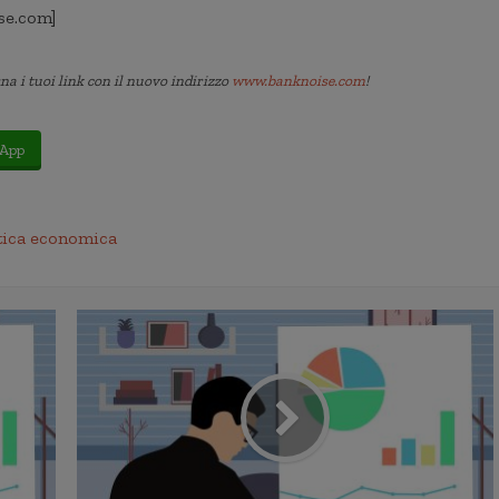
se.com]
a i tuoi link con il nuovo indirizzo
www.banknoise.com
!
App
tica economica