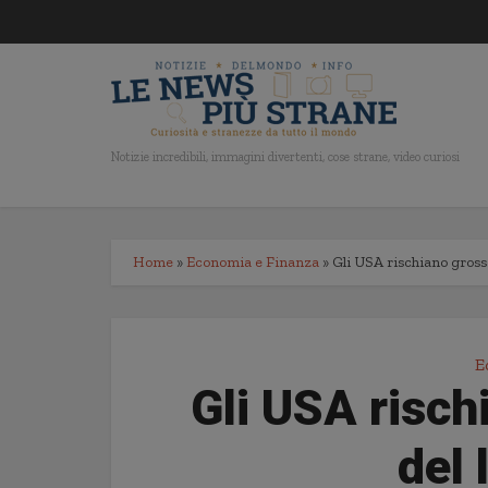
Notizie incredibili, immagini divertenti, cose strane, video curiosi
Home
»
Economia e Finanza
»
Gli USA rischiano gross
E
Gli USA risch
del 