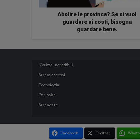
Abolire le province? Se si vuol
guardare ai costi, bisogna
guardare bene.
Notizie incredibili
Strani eccessi
Tecnologia
Curiosità
Stranezze
Facebook
Twitter
Whats
Copyright © 2003-2020 notizie.delmondo.info Questo blog non è