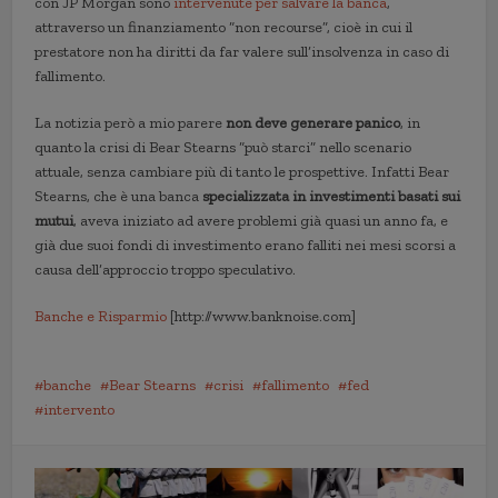
con JP Morgan sono
intervenute per salvare la banca
,
attraverso un finanziamento “non recourse”, cioè in cui il
prestatore non ha diritti da far valere sull’insolvenza in caso di
fallimento.
La notizia però a mio parere
non deve generare panico
, in
quanto la crisi di Bear Stearns “può starci” nello scenario
attuale, senza cambiare più di tanto le prospettive. Infatti Bear
Stearns, che è una banca
specializzata in investimenti basati sui
mutui
, aveva iniziato ad avere problemi già quasi un anno fa, e
già due suoi fondi di investimento erano falliti nei mesi scorsi a
causa dell’approccio troppo speculativo.
Banche e Risparmio
[http://www.banknoise.com]
banche
Bear Stearns
crisi
fallimento
fed
intervento