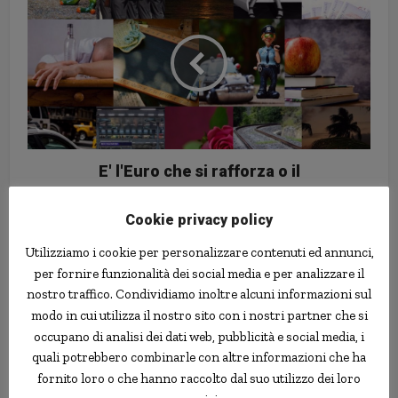
E' l'Euro che si rafforza o il
Dollaro che si indebolisce? Un
confronto con le altre monete
Cookie privacy policy
Utilizziamo i cookie per personalizzare contenuti ed annunci,
per fornire funzionalità dei social media e per analizzare il
nostro traffico. Condividiamo inoltre alcuni informazioni sul
modo in cui utilizza il nostro sito con i nostri partner che si
occupano di analisi dei dati web, pubblicità e social media, i
quali potrebbero combinarle con altre informazioni che ha
fornito loro o che hanno raccolto dal suo utilizzo dei loro