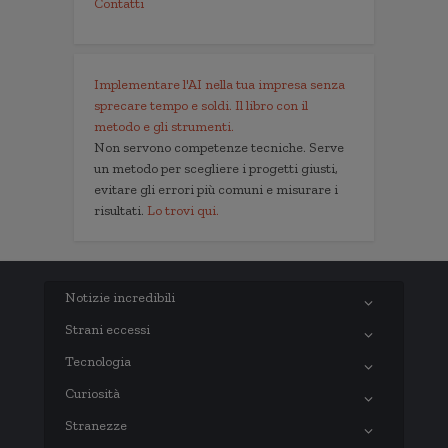
Contatti
Implementare l'AI nella tua impresa senza
sprecare tempo e soldi. Il libro con il
metodo e gli strumenti.
Non servono competenze tecniche. Serve
un metodo per scegliere i progetti giusti,
evitare gli errori più comuni e misurare i
risultati.
Lo trovi qui.
Notizie incredibili
Strani eccessi
Tecnologia
Curiosità
Stranezze