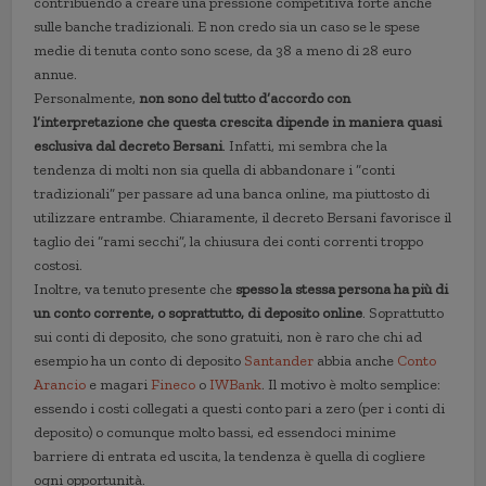
contribuendo a creare una pressione competitiva forte anche
sulle banche tradizionali. E non credo sia un caso se le spese
medie di tenuta conto sono scese, da 38 a meno di 28 euro
annue.
Personalmente,
non sono del tutto d’accordo con
l’interpretazione che questa crescita dipende in maniera quasi
esclusiva dal decreto Bersani
. Infatti, mi sembra che la
tendenza di molti non sia quella di abbandonare i “conti
tradizionali” per passare ad una banca online, ma piuttosto di
utilizzare entrambe. Chiaramente, il decreto Bersani favorisce il
taglio dei “rami secchi”, la chiusura dei conti correnti troppo
costosi.
Inoltre, va tenuto presente che
spesso la stessa persona ha più di
un conto corrente, o soprattutto, di deposito online
. Soprattutto
sui conti di deposito, che sono gratuiti, non è raro che chi ad
esempio ha un conto di deposito
Santander
abbia anche
Conto
Arancio
e magari
Fineco
o
IWBank
. Il motivo è molto semplice:
essendo i costi collegati a questi conto pari a zero (per i conti di
deposito) o comunque molto bassi, ed essendoci minime
barriere di entrata ed uscita, la tendenza è quella di cogliere
ogni opportunità.