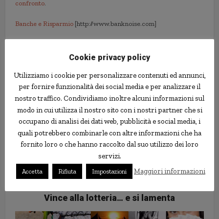
confronto
.
Banche e Risparmio
[http://www.banknoise.com]
banche
banche online
conti correnti
conti di deposito
Cookie privacy policy
dati
tassi
Utilizziamo i cookie per personalizzare contenuti ed annunci,
per fornire funzionalità dei social media e per analizzare il
nostro traffico. Condividiamo inoltre alcuni informazioni sul
modo in cui utilizza il nostro sito con i nostri partner che si
occupano di analisi dei dati web, pubblicità e social media, i
quali potrebbero combinarle con altre informazioni che ha
fornito loro o che hanno raccolto dal suo utilizzo dei loro
servizi.
Maggiori informazioni
Accetta
Rifiuta
Impostazioni
Vince alla lotteria… e si lamenta