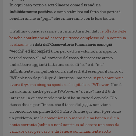
In ogni caso, torno a sottolineare come il trend sia
indubbiamente positivo,
e sono ottimista sul fatto che porterà
benefici anche ai “pigri” che rimarranno con la loro banca.
Un’ultima considerazione circa la lettura dei dati:
le offerte delle
banche continuano ad essere piuttosto complesse ed in continua
evoluzone
, e
i dati dell’Osservatorio Finanziario sono già
“vecchi” ed incompleti
(non per cattiva volontà, ma appunto
perché spesso all’indicazione del tasso di interesse attivo
andrebbero aggiunti tutta una serie di “se” e di “ma”
difficilmente compatibili con la sintesi). Ad esempio, il conto di
IWBank non dà più il 4% di interessi, ma zero:
si può comunque
avere il 4% ma bisogna spostare il capitale su IWPower
. Non è
un dramma, anche perché IWPower è “a vista”, ma il 4% di
interessi in questo modo non lo si ha su
tutto
il capitale. E lo
stesso dicasi per Fineco, che il tasso del 3,75% non viene
riconosciuto sui prime 2.000 Euro. Anche qui, non è per forza
un problema, ma
la convenienza o meno di una banca e di un
conto corrente (online o non) continua ad essere una cosa da
valutare caso per caso, e da tenere continuamente sotto