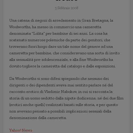
5 Febbraio 2008
Una catena di negozi di arredamento in Gran Bretagna, la
Woolworths, ha messo in commercio una cameretta
denominata “Lolita” per bambine di sei anni. La cosa ha
scatenato numerose polemiche da parte dei genitori, che
trovavano fuori luogo dare un tale nome del genere ad una
cameretta per bambine, che consideravano una sorta di invito
alla sessualità pre-adolescenziale, e alla fine Woolworths ha
dovuto togliere la cameretta dal catalogo e dalle esposizioni.
Da Woolworths si sono difesi spiegando che nessuno dei
dirigenti o dei dipendenti aveva mai sentito parlare né del
racconto erotico di Vladimir Nabokov, in cui si racconta la
storia di un uomo sedotto dalla nipote dodicenne, né dei due film
(erotici anche quelli) realizzati basati sulle storia, e per questo
non avevano pensato a possibili implicazioni sessuali della
denominazione della cameretta.
Yahoo! News