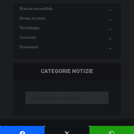
Notizie incredibili
Strani eccessi
Tecnologia
Curiosità
Stranezze
CATEGORIE NOTIZIE
Copyright © 2003-2020 notizie.delmondo.info Questo blog non è una testata
giornalistica né una pubblicazione periodica. -
Privacy Policy