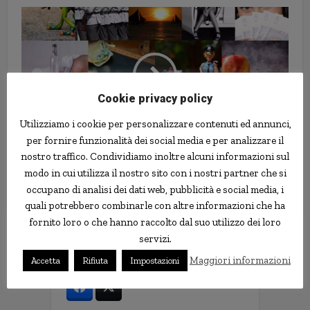
Cookie privacy policy
Utilizziamo i cookie per personalizzare contenuti ed annunci,
per fornire funzionalità dei social media e per analizzare il
nostro traffico. Condividiamo inoltre alcuni informazioni sul
Come si calcola il costo di un
modo in cui utilizza il nostro sito con i nostri partner che si
mutuo? Attenzione alle spese
occupano di analisi dei dati web, pubblicità e social media, i
nascoste
quali potrebbero combinarle con altre informazioni che ha
fornito loro o che hanno raccolto dal suo utilizzo dei loro
servizi.
Follow us
Maggiori informazioni
Accetta
Rifiuta
Impostazioni