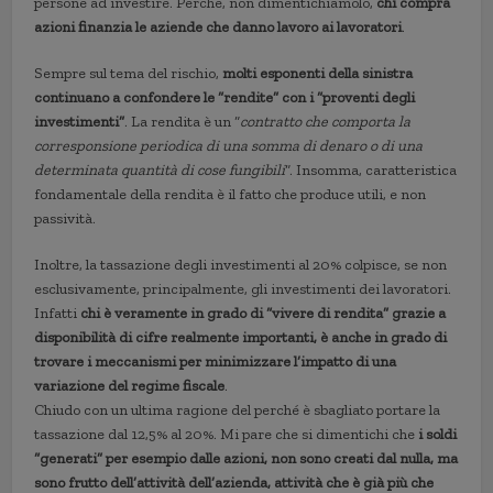
persone ad investire. Perché, non dimentichiamolo,
chi compra
azioni finanzia le aziende che danno lavoro ai lavoratori
.
Sempre sul tema del rischio,
molti esponenti della sinistra
continuano a confondere le “rendite” con i “proventi degli
investimenti”
. La rendita è un “
contratto che comporta la
corresponsione periodica di una somma di denaro o di una
determinata quantità di cose fungibili
“. Insomma, caratteristica
fondamentale della rendita è il fatto che produce utili, e non
passività.
Inoltre, la tassazione degli investimenti al 20% colpisce, se non
esclusivamente, principalmente, gli investimenti dei lavoratori.
Infatti
chi è veramente in grado di “vivere di rendita” grazie a
disponibilità di cifre realmente importanti, è anche in grado di
trovare i meccanismi per minimizzare l’impatto di una
variazione del regime fiscale
.
Chiudo con un ultima ragione del perché è sbagliato portare la
tassazione dal 12,5% al 20%. Mi pare che si dimentichi che
i soldi
“generati” per esempio dalle azioni, non sono creati dal nulla, ma
sono frutto dell’attività dell’azienda, attività che è già più che