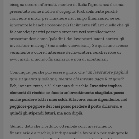
bisogna essere informati, mentre in Italia l’ignoranza è ormai
presentato come motivo d’orgoglio. Probabilmente perché
conviene a molti: per rimanere nel campo finanziario, se sei
ignorante le banche possono più facilmente rifilarti quello che gli
fa comodo; i partiti possono ottenere voti semplicemente
presentandosi come “paladini-dei-lavoratori-buoni-contro-gli-
investitori-malvagi” (ma anche viceversa…). Se qualcuno avesse
veramente a cuore l’interesse dei lavoratori, cercherebbe di
avvicinarli al mondo finanziario, e non di allontanarli.
Comunque, perché può essere giusto che “
un lavoratore paghi il
30% su quanto guadagna, mentre chi investe paga il 12,50%
“?
Beh, innanzi tutto, c’è l’elemento di rischio.
Investire implica
elementi di rischio: se faccio un’investimento sbagliato, posso
anche perdere tutti i miei soldi. Al lavoro, come dipendente, nel
peggiore-peggiore dei casi posso perdere il posto di lavoro, e
quindi gli stipendi futuri, ma non di più
.
Quindi, dato che il reddito ottenibile con l’investimento
finanziario è a rischio, è indispensabile favorirlo, per spingere le