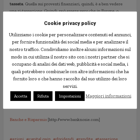
tassata
. Quella sui proventi finanziari, quindi, è a ben vedere
una ri-tassazione. Quindi, può essere vero che in Europa, o
almeno in alcuni Paesi dell’Unione Europea, la tassazione delle
Cookie privacy policy
cosiddete “rendite finanziarie” prevede un’aliquota più elevata.
Ma è anche vero che in quegli stessi Paesi le aziende sono
Utilizziamo i cookie per personalizzare contenuti ed annunci,
soggette ad una minore imposizione fiscale, e quindi in grado di
per fornire funzionalità dei social media e per analizzare il
produrre più utili.
nostro traffico. Condividiamo inoltre alcuni informazioni sul
modo in cui utilizza il nostro sito con i nostri partner che si
Quindi al limite un’idea “sensata” potrebbe al limite essere
occupano di analisi dei dati web, pubblicità e social media, i
quella di alzare la tassazione sulle rendite finanziarie, ma
quali potrebbero combinarle con altre informazioni che ha
ridurre in proporzione quelle sull’attività delle imprese, in modo
fornito loro o che hanno raccolto dal suo utilizzo dei loro
da mettere queste ultime in condizioni di sfruttare maggiori
risorse economiche, favorendo così una loro crescita, con
servizi.
potenziali ricadute positive più che proporzionali su noi
Maggiori informazioni
Accetta
Rifiuta
Impostazioni
lavoratori, noi investitori, noi cittadini. Ma ovviamente
bisognerebbe non ragionare per compartimenti stagni.
Banche e Risparmio
[http://www.banknosie.com]
azioni
capital gain
dividendi
rendite
tassazione