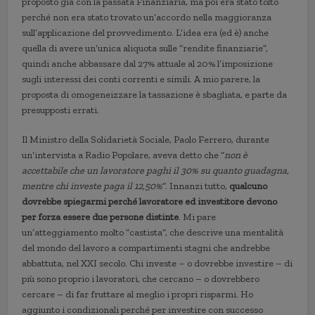
proposto già con la passata Finanziaria, ma poi era stato tolto
perché non era stato trovato un’accordo nella maggioranza
sull’applicazione del provvedimento. L’idea era (ed è) anche
quella di avere un’unica aliquota sulle “rendite finanziarie”,
quindi anche abbassare dal 27% attuale al 20% l’imposizione
sugli interessi dei conti correnti e simili. A mio parere, la
proposta di omogeneizzare la tassazione è sbagliata, e parte da
presupposti errati.
Il Ministro della Solidarietà Sociale, Paolo Ferrero, durante
un’intervista a Radio Popolare, aveva detto che “
non è
accettabile che un lavoratore paghi il 30% su quanto guadagna,
mentre chi investe paga il 12,50%
“. Innanzi tutto,
qualcuno
dovrebbe spiegarmi perché lavoratore ed investitore devono
per forza essere due persone distinte
. Mi pare
un’atteggiamento molto “castista”, che descrive una mentalità
del mondo del lavoro a compartimenti stagni che andrebbe
abbattuta, nel XXI secolo. Chi investe – o dovrebbe investire – di
più sono proprio i lavoratori, che cercano – o dovrebbero
cercare – di far fruttare al meglio i propri risparmi. Ho
aggiunto i condizionali perché per investire con successo