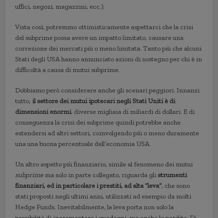
uffici, negozi, magazzini, ecc.).
Vista così, potremmo ottimisticamente aspettarci che la crisi
del subprime possa avere un impatto limitato, causare una
correzione dei mercati più o meno limitata. Tanto più che alcuni
Stati degli USA hanno annunciato azioni di sostegno per chi è in
difficoltà a causa di mutui subprime.
Dobbiamo però considerare anche gli scenari peggiori. Innanzi
tutto,
il settore dei mutui ipotecari negli Stati Uniti è di
dimensioni enormi
, diverse migliaia di miliardi di dollari. E di
conseguenza la crisi dei subprime quindi potrebbe anche
estendersi ad altri settori, coinvolgendo più o meno duramente
una una buona percentuale dell’economia USA.
Un altro aspetto più finanziario, simile al fenomeno dei mutui
subprime
ma solo in parte collegato, riguarda gli
strumenti
finanziari, ed in particolare i prestiti, ad alta “leva”
, che sono
stati proposti negli ultimi anni, utilizzati ad esempio da molti
Hedge Funds. Inevitabilmente, la leva porta non solo la
possibilità di incrementare i guadagni, ma anche le perdite. Di