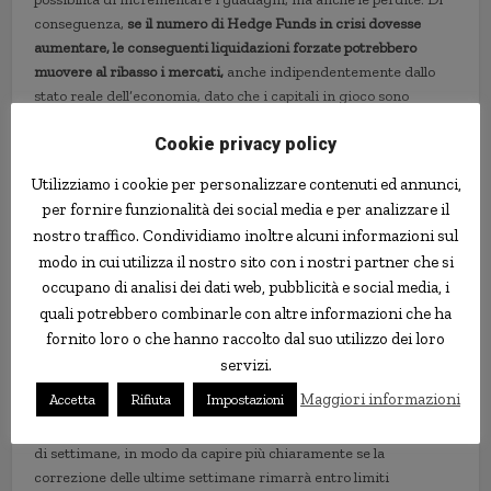
conseguenza,
se il numero di Hedge Funds in crisi dovesse
aumentare, le conseguenti liquidazioni forzate potrebbero
muovere al ribasso i mercati,
anche indipendentemente dallo
stato reale dell’economia, dato che i capitali in gioco sono
enormi.
Cookie privacy policy
Questo meccanismo è quello che
spaventa un po’ anche in
Utilizziamo i cookie per personalizzare contenuti ed annunci,
Europa, ed è proprio di oggi un bollettino della BCE che “lancia
per fornire funzionalità dei social media e per analizzare il
l’allarme”
, dando molto spazio ai “Leveraged BuyOut”. Non si
nostro traffico. Condividiamo inoltre alcuni informazioni sul
tratta, intendiamoci, di un “allarme rosso”, ma di un segnale di
modo in cui utilizza il nostro sito con i nostri partner che si
attenzione, in quanto se vi fosse un cedimento della fiducia dei
mercati le conseguenze poptrebbero essere quelle che ho
occupano di analisi dei dati web, pubblicità e social media, i
descritto poco sopra.
quali potrebbero combinarle con altre informazioni che ha
fornito loro o che hanno raccolto dal suo utilizzo dei loro
Insomma, per quanto riguarda l’Europa soprattutto n
on sembra
servizi.
essere il caso di farsi prendere dal panico, ma neppure di essere
Maggiori informazioni
Accetta
Rifiuta
Impostazioni
eccessivamente ottimisti nel brevissimo termine
: quello che
farò io sarà tenere gli occhi aperti e prudenza almeno per un po’
di settimane, in modo da capire più chiaramente se la
correzione delle ultime settimane rimarrà entro limiti