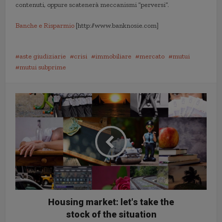
contenuti, oppure scatenerà meccanismi “perversi”.
Banche e Risparmio
[http://www.banknosie.com]
aste giudiziarie
crisi
immobiliare
mercato
mutui
mutui subprime
Housing market: let's take the
stock of the situation