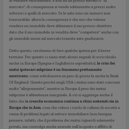
di vendere velocemente, e non ad un prezzo elevato o “di
mercato”, di conseguenza si vende solitamente a prezzi molto
inferiori a quelli di mercato. Se le aste sono un numero non
trascurabile, allora la conseguenza è che uno che volesse
vendere un immobile deve abbassare il suo prezzo-obiettivo
dato che il suo immobile in vendita deve “competere” anche con
gli immobili messi sul mercato tramite aste giudiziarie.
Detto questo, cerchiamo di fare qualche ipotesi per il breve
termine. Per quanto ci siano stati alcuni segnali di scricchiolio
anche in Europa (Spagna e Inghilterra soprattutto),
la crisi dei
mutui ipotecari subprime è un fenomeno prettamente
americano
, come sottolineava un paio di giorni fa anche la Bank
Of England. Questo perché negli USA i mutui sono stati concessi
molto “allegramente”, mentre in Europa il peso dei mutui
subprime è abbastanza marginale. A ciò si aggiunge anche il
fatto che l
a crescita economica continua a ritmi sostenuti sia in
Europa che in Asia
, cosa che riduce i rischi di collassi di società a
causa di problemi legati al settore immobiliare (non bisogna
pensare, infatti, che il problema dei mutui riguardi solamente
privati, ma coinvolge anche aziende nell’acquisto o affitto di