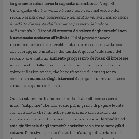
ha garanzie solide circa la capacità di rimborso
. Negli Stati
Uniti, quello che è avvenuto è che molte volte nel calcolo del
reddito
ai fini della concessione del mutuo veniva incluso anche
il reddito derivante dall’aumento previsto del valore
dell’immobile
.
Il trend di crescita del valore degli immobili non
è continuato costante all’infinito
. Né si poteva pensare
realisticamente che lo avrebbe fatto, del resto: i prezzi troppo
alta scoraggiano infatti la domanda. A questa “riduzione del
reddito” si è unito un
aumento progressivo dei tassi di interesse
messo in atto dalla Banca Centrale americana, per contenere le
spinte inflazionistiche, che ha però anche di conseguenza
portato un
aumento degli interessi
da pagare sui mutui a tasso
variabile, e quindi delle rate.
Questa situazione ha messo in difficoltà molti possessori di
mutui “subprime” che non erano più in grado di pagare le rate,
con il risultato che l’immobile che stavano acquistando gli
veniva sequestrato. E qui scatta il circolo vizioso:
la vendita ad
aste giudiziarie degli immobili contribuisce a trascinare giù il
settore
. Il motivo è presto detto: in un’asta giudiziaria, si cerca