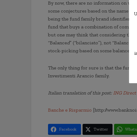
By now, there are no information on what
some conjectures based on the name (th
U
being the fund family brand identifier). 
fund that buys a combination of common 
but one may think that considering the
“Balance
d
” (“bilanciato”), not “Balance” 
stock-picking based on some balance ind
i
The only thing for sure is that the fund
Investimenti Arancio family.
Italian translation of this post:
ING Direct 
Banche e Risparmio
[http://www.banknoi
Facebook
Twitter
Whats