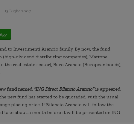
13 Luglio 2007
App
nd to Investimenti Arancio family. By now, the fund
o (high-dividend distributing companies), Mattone
n the real estate sector), Euro Arancio (European bonds),
,
a new fund named
“ING Direct Bilancio Arancio”
is appeared
the new fund has started to be quotaded, with the usual
ange placing price. If Bilancio Arancio will follow the
ld take about a month before it will be presented on ING