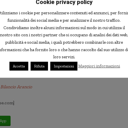
Cookie privacy policy
 kind of fund Bilancio Arancio is, and we can only do
at translated means “Orange Balance” – with “orange”
tilizziamo i cookie per personalizzare contenuti ed annunci, per forni
So
it could be a balanced fund
(or hybrid fund — a mutual
funzionalità dei social media e per analizzare il nostro traffico.
stock, preferred stock, bonds, and short-term bonds):
Condividiamo inoltre alcuni informazioni sul modo in cui utilizza il
 target investor ING maybe would name such a fund
nostro sito con i nostri partner che si occupano di analisi dei dati web
(“bilancio”). So it could also be a fund that performs a
pubblicità e social media, i quali potrebbero combinarle con altre
icator.
nformazioni che ha fornito loro o che hanno raccolto dal suo utilizzo d
loro servizi.
 provides
dividend distribution
, as all other funds in the
Maggiori informazioni
Accetta
Rifiuta
Impostazioni
Bilancio Arancio
se.com]
App