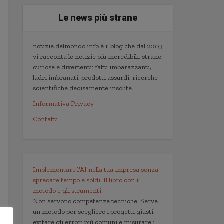
Le news più strane
notizie.delmondo.info è il blog che dal 2003
vi racconta le notizie più incredibili, strane,
curiose e divertenti: fatti imbarazzanti,
ladri imbranati, prodotti assurdi, ricerche
scientifiche decisamente insolite.
Informativa Privacy
Contatti
Implementare l'AI nella tua impresa senza
sprecare tempo e soldi. Il libro con il
metodo e gli strumenti.
Non servono competenze tecniche. Serve
un metodo per scegliere i progetti giusti,
evitare gli errori più comuni e misurare i