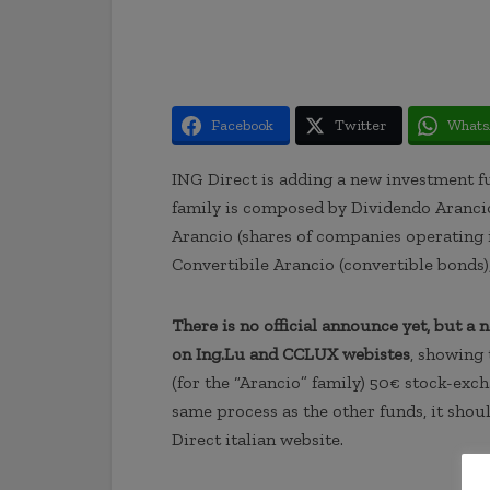
Facebook
Twitter
Whats
ING Direct is adding a new investment fu
family is composed by Dividendo Aranci
Arancio (shares of companies operating i
Convertibile Arancio (convertible bonds)
There is no official announce yet, but 
on Ing.Lu and CCLUX webistes
, showing 
(for the “Arancio” family) 50€ stock-exch
same process as the other funds, it shou
Direct italian website.