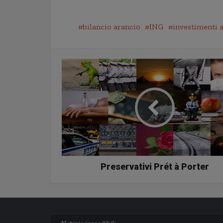
bilancio arancio
ING
investimenti 
Preservativi Prét à Porter