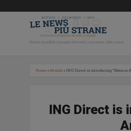
Notizie incredibili, immagini divertenti, cose strane, video curiosi
Home
»
Mondo
»
ING Direct is introducing "Bilancio 
ING Direct is 
A