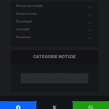
Notizie incredibili
Strani eccessi
Tecnologia
Curiosità
Stranezze
CATEGORIE NOTIZIE
Copyright © 2003-2020 notizie.delmondo.info Questo blog non è una testata
giornalistica né una pubblicazione periodica. -
Privacy Policy