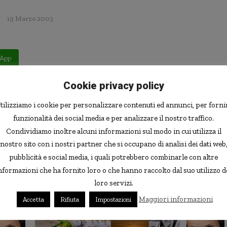
19 Marzo 2003
App
o. Durante una lite coniugale, la donna aveva impugnato un
Cookie privacy policy
 petto il marito. L’uomo rimasto più giorni in sala di
tilizziamo i cookie per personalizzare contenuti ed annunci, per forni
dale aveva perdonato la consorte. Ieri, stretta
funzionalità dei social media e per analizzare il nostro traffico.
la sentenza. Il giudice non ha avuto clemenza, otto anni
Condividiamo inoltre alcuni informazioni sul modo in cui utilizza il
l Gazzettino
nostro sito con i nostri partner che si occupano di analisi dei dati web
pubblicità e social media, i quali potrebbero combinarle con altre
App
nformazioni che ha fornito loro o che hanno raccolto dal suo utilizzo d
loro servizi.
Maggiori informazioni
Accetta
Rifiuta
Impostazioni