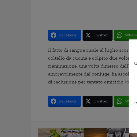
Facebook
Twitter
Whats
Il fatto di sangue risale al luglio scors
coltello da cucina e colpito due volte al
U
rianimazione, una volta dimesso dall’ospe
amorevolmente dal coniuge, ha ascoltato 
di reclusione per tentato omicidio.<br>I
Facebook
Twitter
Whats
i