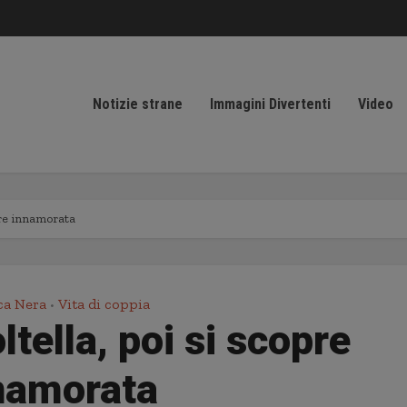
Notizie strane
Immagini Divertenti
Video
opre innamorata
ca Nera
Vita di coppia
•
ltella, poi si scopre
namorata