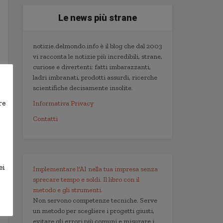
Le news più strane
notizie.delmondo.info è il blog che dal 2003
vi racconta le notizie più incredibili, strane,
curiose e divertenti: fatti imbarazzanti,
ladri imbranati, prodotti assurdi, ricerche
scientifiche decisamente insolite.
re
Informativa Privacy
Contatti
,
ei
Implementare l'AI nella tua impresa senza
sprecare tempo e soldi. Il libro con il
metodo e gli strumenti.
Non servono competenze tecniche. Serve
un metodo per scegliere i progetti giusti,
evitare gli errori più comuni e misurare i