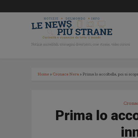
Notizie incredibili, immagini divertenti, cose strane, video curiosi
Home
»
Cronaca Nera
»
Prima lo accoltella, poi si sc
Crona
Prima lo acco
in